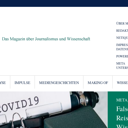
ÜBER 
REDAK
NETIQ
IMPRE
DATEN
POWERE
META
UNTER
YSE
IMPULSE
MEDIENGESCHICHTEN
MAKING OF
WISS
META
Fal
Reis
Wiss