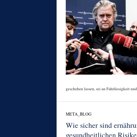
geschehen lassen, sei an Fahrlässigkeit und
META_BLOG
Wie sicher sind ernähru
gesundheitlichen Risik