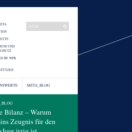
META
TION
UETTE
SSUM UND
SCHUTZ
D BY WPK
STÜTZEN
ENSWERTE
META_BLOG
_BLOG
se Bilanz – Warum
ins Zeugnis für den
Jour irrig ist