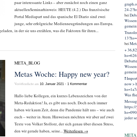
paar interessante Links – aber zunächst noch einen ganz
graph.
aktuellenSeminarhinweis: HEUTE (4.2.) Das französische
24-2?h
Deba
bei
Portal Mediapart und das spanische El Diario sind zwei
Wissens
junge, sehr erfolgreiche Medienneugründungen aus Europa.
gemein
laden, in der sie uns erzählen, was die Faktoren für ihren...
Transfe
13?hs=
Met
bei
+ 36,82
hs=626
Debatt
META_BLOG
Wissens
Metas Woche: Happy new year?
gemein
❗ Impor
now > h
Veröffentlicht am
•
10. Januar 2021
1 Kommentar
hs=1a7
Was fli
Hallo liebe Kollegen, ein kurzes Lebenszeichen von der
Message
Meta-Redaktion! Ja, es gibt uns noch. Doch noch immer
https:
haben wir kaum Zeit, denn die Pandemie hält uns – wie auch
hs=090
euch – weiter in Atem. Hinweisen möchten wir aber auf zwei
jeder se
Texte von Volker Stollorz, der sich genau über diesen Stress,
den wir gerade haben, seine...
Weiterlesen →
META