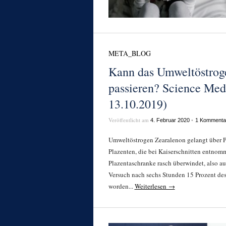
META_BLOG
Kann das Umweltöstroge
passieren? Science Medi
13.10.2019)
Veröffentlicht am
•
4. Februar 2020
1 Kommenta
Umweltöstrogen Zearalenon gelangt über P
Plazenten, die bei Kaiserschnitten entnom
Plazentaschranke rasch überwindet, also au
Versuch nach sechs Stunden 15 Prozent des
worden...
Weiterlesen →