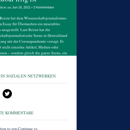
tlicht am
•
Jun 16, 2021
3 Kommentare
Reisin hat dem Wissenschaftsjournalismus
m Essay für Übermedien ein miserables
 ausgestellt. Laut Reisin hat die
chaftsjournalistische Szene in Deutschland
ng mit der Coronapandemie versagt. Er
ert nicht einzelne Artikel, Medien oder
nnen – sondern gleich die ganze Szene, ein
fassbares Kollektiv von
 IN SOZIALEN NETZWERKEN
TE KOMMENTARE
tion to you.Continue =>