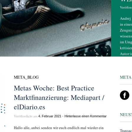
Veröffen
Andrej 
in eine
Zeugnis
wissens
im Umga
kritisi
Autor:i
schwer 
em...
META_BLOG
META
Metas Woche: Best Practice
Marktfinanzierung: Mediapart /
elDiario.es
NEUS
Veröffentlicht am
•
4. Februar 2021
Hinterlasse einen Kommentar
Hallo alle, anbei senden wir euch endlich mal wieder ein
Transac