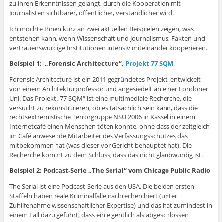
zu ihren Erkenntnissen gelangt, durch die Kooperation mit
Journalisten sichtbarer, öffentlicher, verständlicher wird.
Ich möchte Ihnen kurz an zwei aktuellen Beispielen zeigen, was
entstehen kann, wenn Wissenschaft und Journalismus, Fakten und
vertrauenswürdige Institutionen intensiv miteinander kooperieren.
Beispiel 1: „Forensic Architecture“,
Projekt 77 SQM
Forensic Architecture ist ein 2011 gegründetes Projekt, entwickelt
von einem Architekturprofessor und angesiedelt an einer Londoner
Uni. Das Projekt „77 SQM“ ist eine multimediale Recherche, die
versucht zu rekonstruieren, ob es tatsächlich sein kann, dass die
rechtsextremistische Terrorgruppe NSU 2006 in Kassel in einem
Internetcafé einen Menschen töten konnte, ohne dass der zeitgleich
im Café anwesende Mitarbeiter des Verfassungsschutzes das
mitbekommen hat (was dieser vor Gericht behauptet hat). Die
Recherche kommt zu dem Schluss, dass das nicht glaubwürdig ist.
Beispiel 2: Podcast-Serie „The Serial“ vom Chicago Public Radio
The Serial ist eine Podcast-Serie aus den USA. Die beiden ersten
Staffeln haben reale Kriminalfälle nachrecherchiert (unter
Zuhilfenahme wissenschaftlicher Expertise) und das hat zumindest in
einem Fall dazu geführt, dass ein eigentlich als abgeschlossen