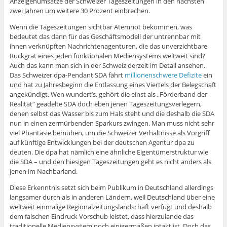
Anzeigenumsätze der Schweizer Tageszeitungen in den nächsten
zwei Jahren um weitere 30 Prozent einbrechen.
Wenn die Tageszeitungen sichtbar Atemnot bekommen, was
bedeutet das dann für das Geschäftsmodell der untrennbar mit
ihnen verknüpften Nachrichtenagenturen, die das unverzichtbare
Rückgrat eines jeden funktionalen Mediensystems weltweit sind?
Auch das kann man sich in der Schweiz derzeit im Detail ansehen.
Das Schweizer dpa-Pendant SDA fährt
millionenschwere Defizite
ein
und hat zu Jahresbeginn die Entlassung eines Viertels der Belegschaft
angekündigt. Wen wundert’s, gehört die einst als „Förderband der
Realität“ geadelte SDA doch eben jenen Tageszeitungsverlegern,
denen selbst das Wasser bis zum Hals steht und die deshalb die SDA
nun in einen zermürbenden Sparkurs zwingen. Man muss nicht sehr
viel Phantasie bemühen, um die Schweizer Verhältnisse als Vorgriff
auf künftige Entwicklungen bei der deutschen Agentur dpa zu
deuten. Die dpa hat nämlich eine ähnliche Eigentümerstruktur wie
die SDA – und den hiesigen Tageszeitungen geht es nicht anders als
jenen im Nachbarland.
Diese Erkenntnis setzt sich beim Publikum in Deutschland allerdings
langsamer durch als in anderen Ländern, weil Deutschland über eine
weltweit einmalige Regionalzeitungslandschaft verfügt und deshalb
dem falschen Eindruck Vorschub leistet, dass hierzulande das
traditionelle Mediensystem noch einigermaßen intakt ist. Doch das