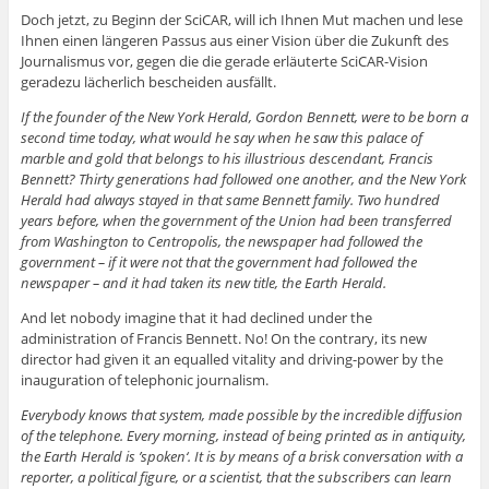
Doch jetzt, zu Beginn der SciCAR, will ich Ihnen Mut machen und lese
Ihnen einen längeren Passus aus einer Vision über die Zukunft des
Journalismus vor, gegen die die gerade erläuterte SciCAR-Vision
geradezu lächerlich bescheiden ausfällt.
If the founder of the New York Herald, Gordon Bennett, were to be born a
second time today, what would he say when he saw this palace of
marble and gold that belongs to his illustrious descendant, Francis
Bennett? Thirty generations had followed one another, and the New York
Herald had always stayed in that same Bennett family. Two hundred
years before, when the government of the Union had been transferred
from Washington to Centropolis, the newspaper had followed the
government – if it were not that the government had followed the
newspaper – and it had taken its new title, the Earth Herald.
And let nobody imagine that it had declined under the
administration of Francis Bennett. No! On the contrary, its new
director had given it an equalled vitality and driving-power by the
inauguration of telephonic journalism.
Everybody knows that system, made possible by the incredible diffusion
of the telephone.
Every morning, instead of being printed as in antiquity,
the Earth Herald is ’spoken‘. It is by means of a brisk conversation with a
reporter, a political figure, or a scientist, that the subscribers can learn