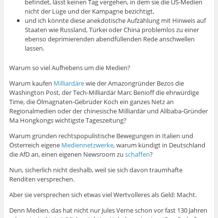
befindet, lässt keinen Tag vergehen, in dem sie die US-Medien
nicht der Lüge und der Kampagne bezichtigt,
und ich könnte diese anekdotische Aufzählung mit Hinweis auf
Staaten wie Russland, Türkei oder China problemlos zu einer
ebenso deprimierenden abendfüllenden Rede anschwellen
lassen.
Warum so viel Aufhebens um die Medien?
Warum kaufen
Milliardäre
wie der Amazongründer Bezos die
Washington Post, der Tech-Milliardär Marc Benioff die ehrwürdige
Time, die Ölmagnaten-Gebrüder Koch ein ganzes Netz an
Regionalmedien oder der chinesische Milliardär und Alibaba-Gründer
Ma Hongkongs wichtigste Tageszeitung?
Warum gründen rechtspopulistische Bewegungen in Italien und
Österreich eigene
Mediennetzwerke
, warum kündigt in Deutschland
die AfD an, einen eigenen Newsroom zu
schaffen
?
Nun, sicherlich nicht deshalb, weil sie sich davon traumhafte
Renditen versprechen.
Aber sie versprechen sich etwas viel Wertvolleres als Geld: Macht.
Denn Medien, das hat nicht nur Jules Verne schon vor fast 130 Jahren