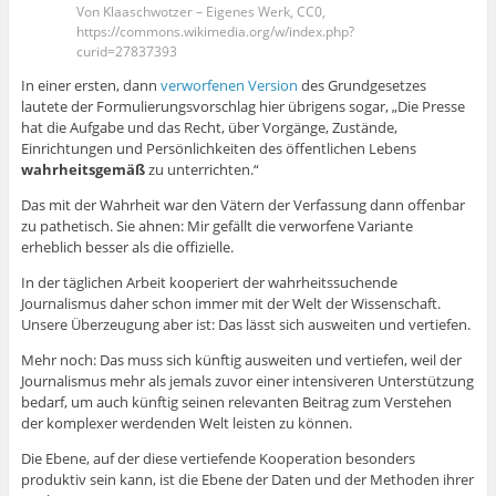
Von Klaaschwotzer – Eigenes Werk, CC0,
https://commons.wikimedia.org/w/index.php?
curid=27837393
In einer ersten, dann
verworfenen Version
des Grundgesetzes
lautete der Formulierungsvorschlag hier übrigens sogar, „Die Presse
hat die Aufgabe und das Recht, über Vorgänge, Zustände,
Einrichtungen und Persönlichkeiten des öffentlichen Lebens
wahrheitsgemäß
zu unterrichten.“
Das mit der Wahrheit war den Vätern der Verfassung dann offenbar
zu pathetisch. Sie ahnen: Mir gefällt die verworfene Variante
erheblich besser als die offizielle.
In der täglichen Arbeit kooperiert der wahrheitssuchende
Journalismus daher schon immer mit der Welt der Wissenschaft.
Unsere Überzeugung aber ist: Das lässt sich ausweiten und vertiefen.
Mehr noch: Das muss sich künftig ausweiten und vertiefen, weil der
Journalismus mehr als jemals zuvor einer intensiveren Unterstützung
bedarf, um auch künftig seinen relevanten Beitrag zum Verstehen
der komplexer werdenden Welt leisten zu können.
Die Ebene, auf der diese vertiefende Kooperation besonders
produktiv sein kann, ist die Ebene der Daten und der Methoden ihrer