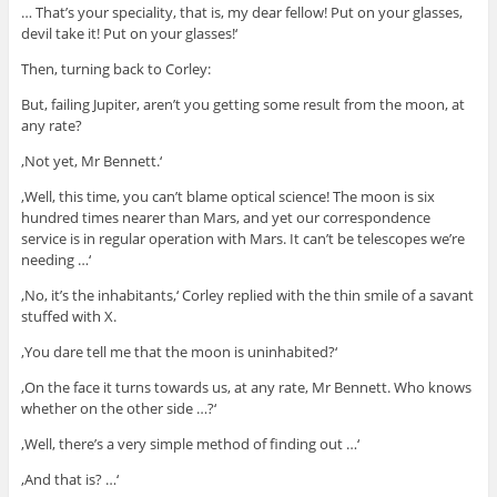
… That’s your speciality, that is, my dear fellow! Put on your glasses,
devil take it! Put on your glasses!‘
Then, turning back to Corley:
But, failing Jupiter, aren’t you getting some result from the moon, at
any rate?
‚Not yet, Mr Bennett.‘
‚Well, this time, you can’t blame optical science! The moon is six
hundred times nearer than Mars, and yet our correspondence
service is in regular operation with Mars. It can’t be telescopes we’re
needing …‘
‚No, it’s the inhabitants,‘ Corley replied with the thin smile of a savant
stuffed with X.
‚You dare tell me that the moon is uninhabited?‘
‚On the face it turns towards us, at any rate, Mr Bennett. Who knows
whether on the other side …?‘
‚Well, there’s a very simple method of finding out …‘
‚And that is? …‘