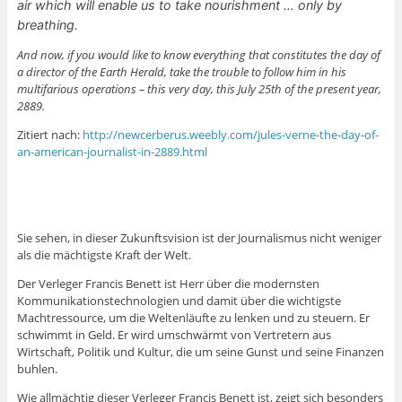
air which will enable us to take nourishment … only by
breathing.
And now, if you would like to know everything that constitutes the day of
a director of the Earth Herald, take the trouble to follow him in his
multifarious operations – this very day, this July 25th of the present year,
2889.
Zitiert nach:
http://newcerberus.weebly.com/jules-verne-the-day-of-
an-american-journalist-in-2889.html
Sie sehen, in dieser Zukunftsvision ist der Journalismus nicht weniger
als die mächtigste Kraft der Welt.
Der Verleger Francis Benett ist Herr über die modernsten
Kommunikationstechnologien und damit über die wichtigste
Machtressource, um die Weltenläufte zu lenken und zu steuern. Er
schwimmt in Geld. Er wird umschwärmt von Vertretern aus
Wirtschaft, Politik und Kultur, die um seine Gunst und seine Finanzen
buhlen.
Wie allmächtig dieser Verleger Francis Benett ist, zeigt sich besonders