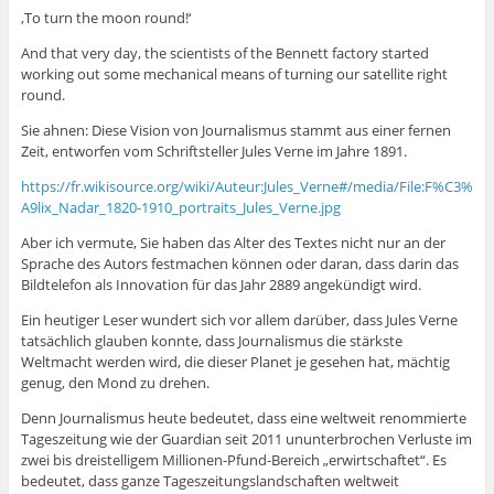
‚To turn the moon round!‘
And that very day, the scientists of the Bennett factory started
working out some mechanical means of turning our satellite right
round.
Sie ahnen: Diese Vision von Journalismus stammt aus einer fernen
Zeit, entworfen vom Schriftsteller Jules Verne im Jahre 1891.
https://fr.wikisource.org/wiki/Auteur:Jules_Verne#/media/File:F%C3%
A9lix_Nadar_1820-1910_portraits_Jules_Verne.jpg
Aber ich vermute, Sie haben das Alter des Textes nicht nur an der
Sprache des Autors festmachen können oder daran, dass darin das
Bildtelefon als Innovation für das Jahr 2889 angekündigt wird.
Ein heutiger Leser wundert sich vor allem darüber, dass Jules Verne
tatsächlich glauben konnte, dass Journalismus die stärkste
Weltmacht werden wird, die dieser Planet je gesehen hat, mächtig
genug, den Mond zu drehen.
Denn Journalismus heute bedeutet, dass eine weltweit renommierte
Tageszeitung wie der Guardian seit 2011 ununterbrochen Verluste im
zwei bis dreistelligem Millionen-Pfund-Bereich „erwirtschaftet“. Es
bedeutet, dass ganze Tageszeitungslandschaften weltweit