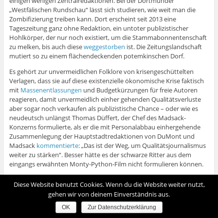
einigen wenigen Zentralredaktionen. Bei der Dortmunder
„Westfälischen Rundschau“ lässt sich studieren, wie weit man die
Zombifizierung treiben kann. Dort erscheint seit 2013 eine
Tageszeitung ganz ohne Redaktion, ein untoter publizistischer
Hohlkörper, der nur noch existiert, um die Stammabonnentenschaft
zu melken, bis auch diese
weggestorben
ist. Die Zeitungslandschaft
mutiert so zu einem flächendeckenden potemkinschen Dorf.
Es gehört zur unvermeidlichen Folklore von krisengeschüttelten
Verlagen, dass sie auf diese existenzielle ökonomische Krise faktisch
mit
Massenentlassungen
und Budgetkürzungen für freie Autoren
reagieren, damit unvermeidlich einher gehenden Qualitätsverluste
aber sogar noch verkaufen als publizistische Chance – oder wie es
neudeutsch unlängst Thomas Düffert, der Chef des Madsack-
Konzerns formulierte, als er die mit Personalabbau einhergehende
Zusammenlegung der Hauptstadtredaktionen von DuMont und
Madsack
kommentierte
: „Das ist der Weg, um Qualitätsjournalismus
weiter zu stärken“. Besser hätte es der schwarze Ritter aus dem
eingangs erwähnten Monty-Python-Film nicht formulieren können.
Jenseits dieser Folklore aber zeigt das nackte Investitionsverhalten
Diese Website benutzt Cookies. Wenn du die Website weiter nutzt,
der meisten hiesigen Verlagshäuser, dass die Häuser selbst trotz
gehen wir von deinem Einverständnis aus.
anders lautender Propaganda nicht mehr erwarten, in Zukunft noch
hauptsächlich mit Qualitätsjournalismus Geld verdienen zu können.
OK
Zur Datenschutzerklärung
Deshalb
investiert
der Holtzbrinck-Konzern in Zalando und Flixbus,