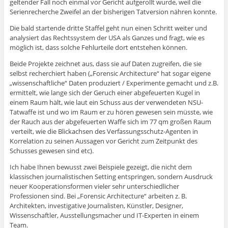
geltender Fall noch einmal vor Gericht aufgerollt wurde, weil die
Serienrecherche Zweifel an der bisherigen Tatversion nähren konnte.
Die bald startende dritte Staffel geht nun einen Schritt weiter und
analysiert das Rechtssystem der USA als Ganzes und fragt, wie es
möglich ist, dass solche Fehlurteile dort entstehen können.
Beide Projekte zeichnet aus, dass sie auf Daten zugreifen, die sie
selbst recherchiert haben („Forensic Architecture“ hat sogar eigene
„wissenschaftliche“ Daten produziert / Experimente gemacht und z.B.
ermittelt, wie lange sich der Geruch einer abgefeuerten Kugel in
einem Raum hält, wie laut ein Schuss aus der verwendeten NSU-
Tatwaffe ist und wo im Raum er zu hören gewesen sein müsste, wie
der Rauch aus der abgefeuerten Waffe sich im 77 qm großen Raum
verteilt, wie die Blickachsen des Verfassungsschutz-Agenten in
Korrelation zu seinen Aussagen vor Gericht zum Zeitpunkt des
Schusses gewesen sind etc).
Ich habe Ihnen bewusst zwei Beispiele gezeigt, die nicht dem
klassischen journalistischen Setting entspringen, sondern Ausdruck
neuer Kooperationsformen vieler sehr unterschiedlicher
Professionen sind. Bei „Forensic Architecture“ arbeiten z. B.
Architekten, investigative Journalisten, Künstler, Designer,
Wissenschaftler, Ausstellungsmacher und IT-Experten in einem
Team.