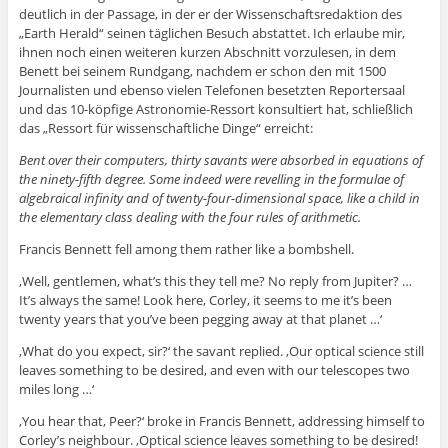
deutlich in der Passage, in der er der Wissenschaftsredaktion des
„Earth Herald“ seinen täglichen Besuch abstattet. Ich erlaube mir,
ihnen noch einen weiteren kurzen Abschnitt vorzulesen, in dem
Benett bei seinem Rundgang, nachdem er schon den mit 1500
Journalisten und ebenso vielen Telefonen besetzten Reportersaal
und das 10-köpfige Astronomie-Ressort konsultiert hat, schließlich
das „Ressort für wissenschaftliche Dinge“ erreicht:
Bent over their computers, thirty savants were absorbed in equations of
the ninety-fifth degree. Some indeed were revelling in the formulae of
algebraical infinity and of twenty-four-dimensional space, like a child in
the elementary class dealing with the four rules of arithmetic.
Francis Bennett fell among them rather like a bombshell.
‚Well, gentlemen, what’s this they tell me? No reply from Jupiter? …
It’s always the same! Look here, Corley, it seems to me it’s been
twenty years that you’ve been pegging away at that planet …‘
‚What do you expect, sir?‘ the savant replied. ‚Our optical science still
leaves something to be desired, and even with our telescopes two
miles long …‘
‚You hear that, Peer?‘ broke in Francis Bennett, addressing himself to
Corley’s neighbour. ‚Optical science leaves something to be desired!