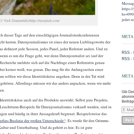
Message
https:
hs=090
jeder se
: Nick Diamantidis/https://unsplash.com/
ch dieser Tage auf den einschlägigen Journalistenkonferenzen
META
ht herum. Datenjournalismus ist eines der neuen Lieblingsworte der
s definiert jede Session, jedes Panel, jeder Referent anders. Und zu
RSS - 
wenn es um die Frage geht, wer denn Datenjournalist sei (auf der
RSS -
echerche meldete sich auf die Nachfrage einer Referentin genau
ber keiner weiß, was genau. Das mag für die Anfangszeiten einer
META
 sollten wir diese Identitätskrise angehen. Denn in der Tat wird
gehören. Allerdings müssen wir das anders anpacken, wenn wir mehr
en.
Gib Dei
abonni
Identitätskrise auch auf die Produkte auswirkt. Selbst jene Projekte,
Beiträg
 Leuchtturm-Beispiele für Datenjournalismus verkauft werden, sind in
E-
ungen und häufig in ihrer Aussagekraft begrenzt. Beispielsweise das
Mail-
Adress
lins Buslinie der großen Unterschiede“
: Es wurde für den Grimme-
eingeb
ultur und Unterhaltung. Und da gehört es hin: Es ist gute