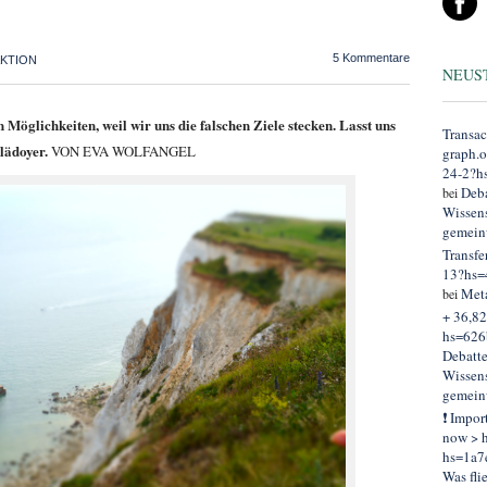
5 Kommentare
KTION
NEUS
 Möglichkeiten, weil wir uns die falschen Ziele stecken. Lasst uns
Transac
Plädoyer.
VON EVA WOLFANGEL
graph.
24-2?h
Deba
bei
Wissens
gemein
Transfe
13?hs=
Met
bei
+ 36,82
hs=626
Debatt
Wissens
gemein
❗ Impor
now > h
hs=1a7
Was fli