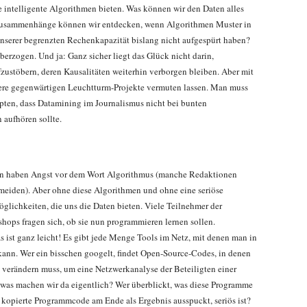
 intelligente Algorithmen bieten. Was können wir den Daten alles
Zusammenhänge können wir entdecken, wenn Algorithmen Muster in
nserer begrenzten Rechenkapazität bislang nicht aufgespürt haben?
berzogen. Und ja: Ganz sicher liegt das Glück nicht darin,
zustöbern, deren Kausalitäten weiterhin verborgen bleiben. Aber mit
ere gegenwärtigen Leuchtturm-Projekte vermuten lassen. Man muss
upten, dass Datamining im Journalismus nicht bei bunten
aufhören sollte.
sten haben Angst vor dem Wort Algorithmus (manche Redaktionen
rmeiden). Aber ohne diese Algorithmen und ohne eine seriöse
glichkeiten, die uns die Daten bieten. Viele Teilnehmer der
ops fragen sich, ob sie nun programmieren lernen sollen.
s ist ganz leicht! Es gibt jede Menge Tools im Netz, mit denen man in
kann. Wer ein bisschen googelt, findet Open-Source-Codes, in denen
g verändern muss, um eine Netzwerkanalyse der Beteiligten einer
was machen wir da eigentlich? Wer überblickt, was diese Programme
 kopierte Programmcode am Ende als Ergebnis ausspuckt, seriös ist?