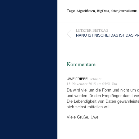
Tags:
Algorithmen
,
BigData
,
datenjournalismus
LETZTER BEITRAG
NANO IST NISCHE! DAS IST DAS 
Kommentare
schreibt:
UWE FRIEBEL
13. November 2015 um 05:51 Uhr
Da wird viel um die Form und nicht um de
und werden für den Empfänger damit wer
Die Lebendigkeit von Daten gewährleiste
sich selbst mitteilen will.
Viele Grüße, Uwe