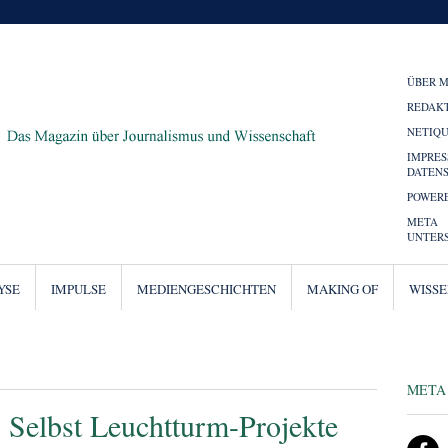
ÜBER 
REDAK
NETIQ
IMPRE
DATEN
POWERE
META
UNTER
YSE
IMPULSE
MEDIENGESCHICHTEN
MAKING OF
WISS
META
 Selbst Leuchtturm-Projekte