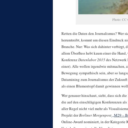
Photo: CC O
Retten die Daten den Journalismus? Wer si
herumtreibt, kommt um diesen Eindruck nic
Branche. Nur: Was sich dahinter verbirgt, da
allem Überfluss hebt kaum einer die Hand, 
Konferenz
Datenlabor 2015
des Netzwerk R
einer). Alle wollen irgendwie mitmachen, a
Bewegung sympathisch sein, aber so langsam
Datamining zum Journalismus der Zukunft 
als einen Blumentopf damit gewinnen woll
Wer genauer hinschaut, sieht, dass sich die 
die auf den einschlägigen Konferenzen als
aller Regel nicht viel mehr als Visualisier
Projekt der
Berliner Morgenpost
„M29 – Ber
Online-Award nominiert, in der Kategorie K