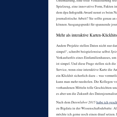
Unterhaltung, eine tolle Visualisierung soz
Spielzeug, eine innovative Form, Fakten i
dem dpa-Infografik-Award nennt es beim Name
journalistische Arbeit? Sie sollte genau a
können Ausgangspunkt für spannende journ
Mehr als interaktive Karten-Klickhits
Andere Projekte stellen Daten nicht nur da
simpel“, schreibt beispielsweise selbst
Spie
Verkaufserlös eines Einfamilienhauses, um 
ist simpel. Und diese Frage stellen sich di
Service, wenn eine interaktive Karte die A
ein Klickhit sicherlich dazu – was vermutli
kann man mehr rausholen. Die Kollegen v
vorhandenen Mitteln tolle Geschichten und
es aber um die Zukunft des Datenjournalis
Nach dem
Datenlabor 2015
habe ich gesc
zu Bigdata in der Wissenschaftsdebatte: All
möchte ich gerne noch einen drauf setzen. 