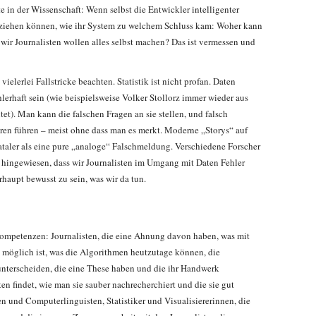
te in der Wissenschaft: Wenn selbst die Entwickler intelligenter
ziehen können, wie ihr System zu welchem Schluss kam: Woher kann
 wir Journalisten wollen alles selbst machen? Das ist vermessen und
ielerlei Fallstricke beachten. Statistik ist nicht profan. Daten
erhaft sein (wie beispielsweise Volker Stollorz immer wieder aus
tet). Man kann die falschen Fragen an sie stellen, und falsch
uren führen – meist ohne dass man es merkt. Moderne „Storys“ auf
ataler als eine pure „analoge“ Falschmeldung. Verschiedene Forscher
 hingewiesen, dass wir Journalisten im Umgang mit Daten Fehler
haupt bewusst zu sein, was wir da tun.
ompetenzen: Journalisten, die eine Ahnung davon haben, was mit
möglich ist, was die Algorithmen heutzutage können, die
unterscheiden, die eine These haben und die ihr Handwerk
en findet, wie man sie sauber nachrecherchiert und die sie gut
 und Computerlinguisten, Statistiker und Visualisiererinnen, die