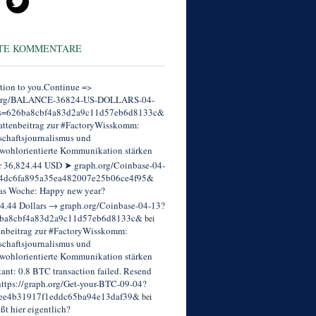
TE KOMMENTARE
tion to you.Continue =>
org/BALANCE-36824-US-DOLLARS-04-
s=626ba8cbf4a83d2a9c11d57eb6d8133c&
ttenbeitrag zur #FactoryWisskomm:
chaftsjournalismus und
wohlorientierte Kommunikation stärken
r 36,824.44 USD ➤ graph.org/Coinbase-04-
4dc6fa895a35ea482007e25b06ce4f95&
as Woche: Happy new year?
4.44 Dollars → graph.org/Coinbase-04-13?
ba8cbf4a83d2a9c11d57eb6d8133c&
bei
enbeitrag zur #FactoryWisskomm:
chaftsjournalismus und
wohlorientierte Kommunikation stärken
tant: 0.8 BTC transaction failed. Resend
ttps://graph.org/Get-your-BTC-09-04?
ee4b31917f1eddc65ba94e13daf39&
bei
eßt hier eigentlich?