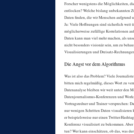
Forscher wenigstens die Möglichkeiten, die
entlocken? Welche bislang unbekannten 
Daten finden, die wir Menschen aufgrund u
Ja: Viele Hoffnungen sind sicherlich weit ü
möglicherweise zufällige Korrelationen auf
Daten kann man viel mehr machen, als uns
nicht besonders visionär sein, um zu beha
Visualisierungen und Dreisatz-Rechnungen 
Die Angst vor dem Algorithmus
Was ist also das Problem? Viele Journali
bitten mich regelmäßig, dieses Wort zu ve
Datenanalyse bleiben wir weit unter den Mö
Datenjournalismus-Konferenzen und Worksh
Vortragsredner und Trainer versprechen: Da
nur wenigen Schritten Daten visualisieren 
er beispielsweise nur einen Twitter-Hashta
Konferenz visualisiert zu bekommen. Aber 
tun? Wer kann einschätzen, ob das, was der