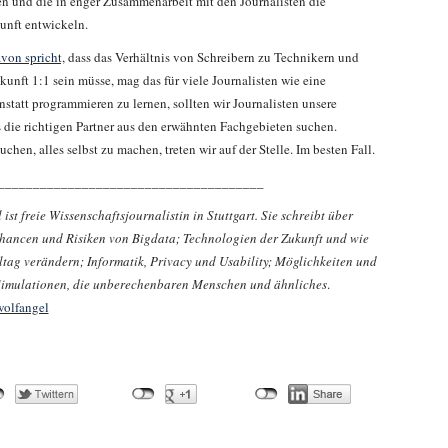
en und die in enger Zusammenarbeit mit den Journalisten die
nft entwickeln.
von spricht,
dass das Verhältnis von Schreibern zu Technikern und
unft 1:1 sein müsse, mag das für viele Journalisten wie eine
statt programmieren zu lernen, sollten wir Journalisten unsere
die richtigen Partner aus den erwähnten Fachgebieten suchen.
hen, alles selbst zu machen, treten wir auf der Stelle. Im besten Fall.
______________________________________
ist freie Wissenschaftsjournalistin in Stuttgart. Sie schreibt über
ancen und Risiken von Bigdata; Technologien der Zukunft und wie
lltag verändern; Informatik, Privacy und Usability; Möglichkeiten und
imulationen, die unberechenbaren Menschen und ähnliches
.
olfangel