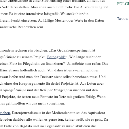
ialer Unterschiede in einer Stadt entlang einer Buslinie, ein schönes
FOLGE
m Netz darzustellen. Aber eben auch nicht mehr. Die Auszeichnung mit
n: Es ist eine interaktive Infografik. Wo steckt hier die
Tweets
n diesem Punkt einsetzen: Auffällige Muster oder Werte in den Daten
alistische Recherchen sein.
r, sondern rechnen ein bisschen. „Das Gedankenexperiment ist
gel Online
zu seinem Projekt
„Betongold“
: „Wie lange reicht der
einen Platz im Pflegeheim zu finanzieren?“ Ja, möchte man rufen: Das
e Häuslebauer hoffentlich auch. Von daher ist es zwar ein schöner
ntwort liefert und man den Dreisatz nicht selbst berechnen muss. Und
ch eines der Hauptargumente für derlei Projekte ist. Aus Daten aber
on
Spiegel Online
und der
Berliner Morgenpost
machen mit den
 Projekte, sie testen neue Formate im Netz mit großem Erfolg. Wenn
mus geht, sollten wir uns mehr vornehmen.
hrieben
, Datenjournalismus in der Mediendebatte sei das Äquivalent
e reden darüber, alle wollen es gerne tun, keiner weiß, wie es geht. Da
Im Falle von Bigdata und im Gegensatz zu uns diskutieren die