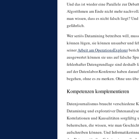
Und das ist wieder eine Parallele zur Debat
Algorithmen am Ende nicht mehr nachvoll
man wissen, dass es nicht falsch liegt? Und
gefährlich.
Wer seriös Datamining betreiben will, muss v
können lügen, sie können unsauber und fehl
seiner
Arbeit am OperationsExplorer
berich
ausgewertet können sie uns auf falsche Sp
fehlerhafter Datengrundlage sind deshalb f
auf der Datenlabor-Konferenz haben darauf
begehen, ohne es zu merken. Ohne uns über
Kompetenzen komplementieren
Datenjournalismus braucht verschiedene K
Datamining und explorativer Datenanalyse 
Korrelationen und Kausalitäten sorgfältig 
beherrschen, die wissen, wie man Geschicht
aufschreiben können. Und Informatikerinnen