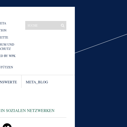
META
TION
UETTE
SSUM UND
SCHUTZ
D BY WPK
STÜTZEN
ENSWERTE
META_BLOG
 IN SOZIALEN NETZWERKEN