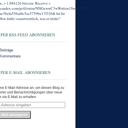
; + 1,984126 bitcoin. Receive >
//yandex.com/poll/enter/NNGxwwC3wWn6zn1SwuVTVH?
ac5befa556afdc5ac5759be17f320&
Ist
bei
lbst dafür verantwortlich, was er trinkt?
 PER RSS-FEED ABONNIEREN
Beiträge
 Kommentare
 PER E-MAIL ABONNIEREN
ne E-Mail-Adresse an, um diesen Blog zu
eren und Benachrichtigungen über neue
e via E-Mail zu erhalten.
e
en