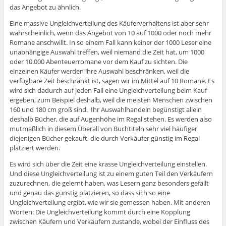
das Angebot zu ähnlich.
Eine massive Ungleichverteilung des Käuferverhaltens ist aber sehr
wahrscheinlich, wenn das Angebot von 10 auf 1000 oder noch mehr
Romane anschwillt. In so einem Fall kann keiner der 1000 Leser eine
unabhängige Auswahl treffen, weil niemand die Zeit hat, um 1000
oder 10.000 Abenteuerromane vor dem Kauf zu sichten. Die
einzelnen Käufer werden ihre Auswahl beschränken, weil die
verfügbare Zeit beschränkt ist, sagen wir im Mittel auf 10 Romane. Es
wird sich dadurch auf jeden Fall eine Ungleichverteilung beim Kauf
ergeben, zum Beispiel deshalb, weil die meisten Menschen zwischen
160 und 180 cm groß sind. Ihr Auswahlhandeln begünstigt allein
deshalb Bücher, die auf Augenhöhe im Regal stehen. Es werden also
mutmaßlich in diesem Überall von Buchtiteln sehr viel häufiger
diejenigen Bücher gekauft, die durch Verkäufer günstig im Regal
platziert werden.
Es wird sich über die Zeit eine krasse Ungleichverteilung einstellen.
Und diese Ungleichverteilung ist zu einem guten Teil den Verkäufern
zuzurechnen, die gelernt haben, was Lesern ganz besonders gefällt
und genau das günstig platzieren, so dass sich so eine
Ungleichverteilung ergibt, wie wir sie gemessen haben. Mit anderen
Worten: Die Ungleichverteilung kommt durch eine Kopplung
zwischen Käufern und Verkäufern zustande, wobei der Einfluss des