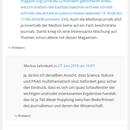
magazin.org/2018/06/22/foerdern-genscheren-krebs-
warum-sterben-die-baobab-baeume-und-wie-schnell-
schmilzt-die-antarktis-science-media-newsreel-13-10-06-bis-
17-06-2018/#comment-339
). Auch die Medizinjournals sind
ja innerhalb der Medizin keine auf ein Fach beschränkte
Journals. Damit krieg ich eine interessante Mischung aus
Themen schon alleine mit diesen Magazinen.
Antwort
Markus Lehmkuhl
zu
27. Juni 2018 um 16:07
Ja, da bin ich derselben Ansicht, dass Science, Nature
und PNAS multithematisch sind, befördert ganz sicher
den Eindruck, dass es sich um quasi Schaufenster der
wichtigen und/oder interessanten Ergebnisse handelt,
das ist ja Teil dieser Kopplung zwischen Bedürfnissen
des Journalismus und denen der Wissenschaft.
Antwort