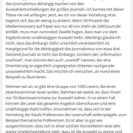
den Journalismus abhängig machen von den
Auswahlentscheidungen der großen Journals. Ich konnte mit dieser
These nie viel anfangen. Jetzt, wo ich vor dieser Verteilung sitze,
beginnt sich das ein wenig zu ändern. Wenn 50 Prozent der
Medienresonanz auf Paper aus nur 40 von mehr als 2400 Journals
entfällt, muss man zumindest Zweifel hegen, dass man vor dem
Ergebnis einer unabhängigen Auswahl steht. Allerdings glaube ich
nicht, dass das Embargo dafür ursächlich verantwortlich ist.
Hauptgrund für die Abhängigkeit des Journalismus von etwa drei
Dutzend Journals ist nicht das Embargo, sondern der „information
overload“, man könnte den auch „overkill“ nennen, der eine
Orientierung an eigentlich ungeeigneten Kriterien nachgerade
unausweichlich macht. Das möchte ich versuchen, an Hand eines
Beispiels zu illustrieren:
Nehmen wir an, es gibt eine Gruppe von 1000 Lesern, die einen
Abenteuerroman lesen wollen. Nehmen wir weiter an, dass Ihnen
nur 10 Abenteuerromane zur Auswahl stehen. In so einem Fall
können die Leser das gesamte Angebot überschauen und eine
unabhängige Wahl treffen. Anzunehmen ist, dass sich in der
Verteilung der Käufe Präferenzen der Leserschaft widerspiegeln, zum
Beispiel thematische Präferenzen. Es ist aber so gut wie
ausgeschlossen, dass sich in einer solchen Konstellation eine sehr
starke Ungleichverteilung zeigt, dazu ist die Auswahl zu gering und