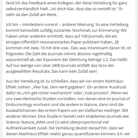
fand ich das Feedback eines Kollegen, der diese Verteilung für ganz
selbstverständlich hielt. „Ist doch klar, dass das so verteilt ist.“ Er
sieht da den Zufall am Werk.
Ich bin – mindestens vorerst – anderer Meinung. So eine Verteilung
kommt keinesfalls zufällig zustande. Nochmals zur Erinnerung: Wir
haben unter anderem ermittelt, dass auf 100 Journals, die ein
einziges öffentlich resonanzstarkes Paper publiziert haben, 28
kommen mit zwei, 10 mit drei usw.. Das, was interessant daran ist, ist
folgendes: Die Zahl der Journals nimmt absolut regelmäßig
exponentiell ab, der Exponent der Gleichung beträgt 2,2. Das heißt:
Auf nur wenige von über 2400 Journals entfällt das Gros der
ausgewählten Resultate. Das kann kein Zufall sein!
Aus der Verteilung ist zu schließen, dass wir vor einem Matthäus-
Effekt stehen. „Wer hat, dem wird gegeben“. Ein anderer Ausdruck
dafür ist „rich-get-richer mechanism“ oder „Yule process“. Wenn wir
uns zwei identische Studien vorstellen, von denen eine im Journal of
Endocrinology erscheint und die andere in Nature, dann sind die
Auswahlchancen des ersten Papers um ein Vielfaches niedriger. Mit
anderen Worten: Eine Studie in bereits sehr etablierten Journals wie
Science, Nature, JAMA und Co wird überproportional viel
Aufmerksamkeit zuteil. Die Verteilung deutet darauf hin, dass wir
diesen Matthäus-Effekt relativ genau quantifizieren können, d.h. wir