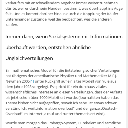
Verkäufers mit anschwellendem Angebot immer weiter zunehmen
dürfte, weil er durch sein Handeln bestimmt, was überhaupt ins Auge
fällt. Und es kommt darüber hinaus durch die Kopplung der Käufer
untereinander zustande, weil die beobachten, was die anderen
kaufen.
Immer dann, wenn Sozialsysteme mit Informationen
überhäuft werden, entstehen ähnliche
Ungleichverteilungen
Ein mathematisches Modell für die Entstehung solcher Verteilungen
hat übrigens der amerikanische Physiker und Mathematiker M.E.J.
Newman 2005
[1]
unter Rückgriff auf ein altes Modell von Yule aus
dem Jahre 1923 vorgelegt. Es spricht für ein durchaus vitales
wissenschaftliches Interesse an diesen Verteilungen, dass der Aufsatz
bis jetzt schon über 1000 Mal zitiert wurde. (Journalisten haben das
Thema bisher nicht aufgegriffen, soweit ich sehe. Ist etwas schwer
verständlich, weil „information overload“ und der ganze „Quatsch-
Overload“ im Internet ja rauf und runter thematisiert wird).
Würde man morgen das Embargo-System, EurekAlert und sämtliche