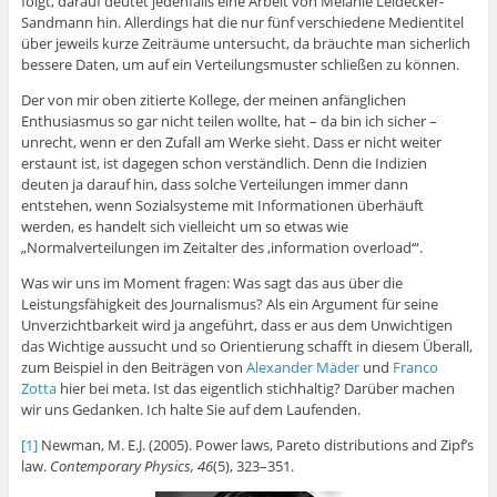
folgt, darauf deutet jedenfalls eine Arbeit von Melanie Leidecker-
Sandmann hin. Allerdings hat die nur fünf verschiedene Medientitel
über jeweils kurze Zeiträume untersucht, da bräuchte man sicherlich
bessere Daten, um auf ein Verteilungsmuster schließen zu können.
Der von mir oben zitierte Kollege, der meinen anfänglichen
Enthusiasmus so gar nicht teilen wollte, hat – da bin ich sicher –
unrecht, wenn er den Zufall am Werke sieht. Dass er nicht weiter
erstaunt ist, ist dagegen schon verständlich. Denn die Indizien
deuten ja darauf hin, dass solche Verteilungen immer dann
entstehen, wenn Sozialsysteme mit Informationen überhäuft
werden, es handelt sich vielleicht um so etwas wie
„Normalverteilungen im Zeitalter des ‚information overload‘“.
Was wir uns im Moment fragen: Was sagt das aus über die
Leistungsfähigkeit des Journalismus? Als ein Argument für seine
Unverzichtbarkeit wird ja angeführt, dass er aus dem Unwichtigen
das Wichtige aussucht und so Orientierung schafft in diesem Überall,
zum Beispiel in den Beiträgen von
Alexander Mäder
und
Franco
Zotta
hier bei meta. Ist das eigentlich stichhaltig? Darüber machen
wir uns Gedanken. Ich halte Sie auf dem Laufenden.
[1]
Newman, M. E.J. (2005). Power laws, Pareto distributions and Zipf’s
law.
Contemporary Physics, 46
(5), 323–351.