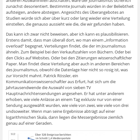
anderen Auswahlhilfen abschalten, wäre der Journalismus sicherlich
zunächst desorientiert. Bestimmte Journals würden in der Beliebtheit
aufsteigen, andere absteigen. Angesichts des Überangebotes an
Studien würde sich aber über kurz oder lang wieder eine Verteilung
einstellen, die genauso aussieht wie die, die wir gefunden haben.
Das kann ich zwar nicht beweisen, aber ich kann es plausibilisieren.
Erstens damit, dass man überall dort, wo man einem „information
overload“ begegnet, Verteilungen findet, die der im Journalismus
ähneln. Zum Beispiel bei den Verkaufszahlen von Büchern. Oder bei
den Clicks auf Websites. Oder bei den Zitierungen wissenschaftlicher
Paper. Man findet diese Verteilung aber auch in anderen Bereichen
des Journalismus, obwohl die Datenlage hier nicht so rosig ist, was
zur Vorsicht mahnt. Patrick Rössler, ein
Kommunikationswissenschaftler aus Erfurt, hat sich um die
Jahrtausendwende die Auswahl von sieben TV
Hauptnachrichtensendungen angesehen. Er hat unter anderem
erhoben, wie viele Anlässe an einem Tag exklusiv nur von einer
Sendung ausgewählt wurden, wie viele von zwei, wie viele von drei
undsoweiter. Wenn man seine Ergebnisse abträgt auf einer
logarithmischen Skala, dann liegen die Messergebnisse ziemlich
genau auf einer Geraden.