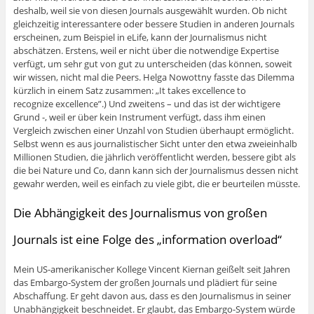
deshalb, weil sie von diesen Journals ausgewählt wurden. Ob nicht
gleichzeitig interessantere oder bessere Studien in anderen Journals
erscheinen, zum Beispiel in eLife, kann der Journalismus nicht
abschätzen. Erstens, weil er nicht über die notwendige Expertise
verfügt, um sehr gut von gut zu unterscheiden (das können, soweit
wir wissen, nicht mal die Peers. Helga Nowottny fasste das Dilemma
kürzlich in einem Satz zusammen: „It takes excellence to
recognize excellence”.) Und zweitens – und das ist der wichtigere
Grund -, weil er über kein Instrument verfügt, dass ihm einen
Vergleich zwischen einer Unzahl von Studien überhaupt ermöglicht.
Selbst wenn es aus journalistischer Sicht unter den etwa zweieinhalb
Millionen Studien, die jährlich veröffentlicht werden, bessere gibt als
die bei Nature und Co, dann kann sich der Journalismus dessen nicht
gewahr werden, weil es einfach zu viele gibt, die er beurteilen müsste.
Die Abhängigkeit des Journalismus von großen
Journals ist eine Folge des „information overload“
Mein US-amerikanischer Kollege Vincent Kiernan geißelt seit Jahren
das Embargo-System der großen Journals und plädiert für seine
Abschaffung. Er geht davon aus, dass es den Journalismus in seiner
Unabhängigkeit beschneidet. Er glaubt, das Embargo-System würde