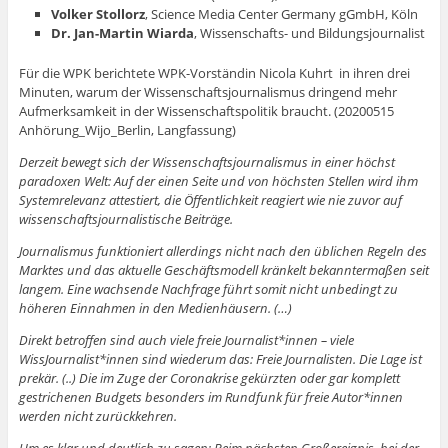
Volker Stollorz
,
Science Media Center Germany
gGmbH, Köln
Dr. Jan-Martin Wiarda
, Wissenschafts- und Bildungsjournalist
Für die WPK berichtete WPK-Vorständin Nicola Kuhrt in ihren drei
Minuten, warum der Wissenschaftsjournalismus dringend mehr
Aufmerksamkeit in der Wissenschaftspolitik braucht. (20200515
Anhörung_Wijo_Berlin, Langfassung)
Derzeit bewegt sich der Wissenschaftsjournalismus in einer höchst
paradoxen Welt: Auf der einen Seite und von höchsten Stellen wird ihm
Systemrelevanz attestiert, die Öffentlichkeit reagiert wie nie zuvor auf
wissenschaftsjournalistische Beiträge.
Journalismus funktioniert allerdings nicht nach den üblichen Regeln des
Marktes und das aktuelle Geschäftsmodell kränkelt bekanntermaßen seit
langem. Eine wachsende Nachfrage führt somit nicht unbedingt zu
höheren Einnahmen in den Medienhäusern. (…)
Direkt betroffen sind auch viele freie Journalist*innen – viele
WissJournalist*innen sind wiederum das: Freie Journalisten. Die Lage ist
prekär. (..) Die im Zuge der Coronakrise gekürzten oder gar komplett
gestrichenen Budgets besonders im Rundfunk für freie Autor*innen
werden nicht zurückkehren.