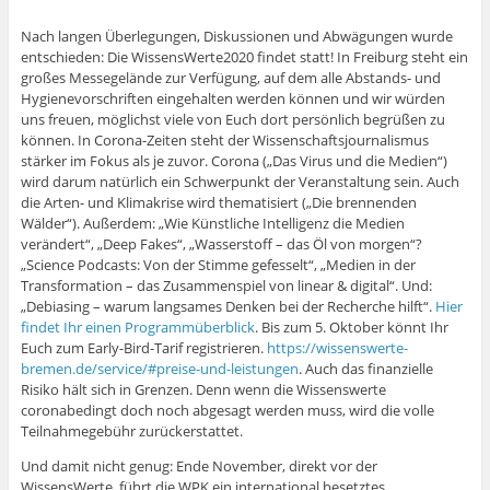
Nach langen Überlegungen, Diskussionen und Abwägungen wurde
entschieden: Die WissensWerte2020 findet statt! In Freiburg steht ein
großes Messegelände zur Verfügung, auf dem alle Abstands- und
Hygienevorschriften eingehalten werden können und wir würden
uns freuen, möglichst viele von Euch dort persönlich begrüßen zu
können. In Corona-Zeiten steht der Wissenschaftsjournalismus
stärker im Fokus als je zuvor. Corona („Das Virus und die Medien“)
wird darum natürlich ein Schwerpunkt der Veranstaltung sein. Auch
die Arten- und Klimakrise wird thematisiert („Die brennenden
Wälder“). Außerdem: „Wie Künstliche Intelligenz die Medien
verändert“, „Deep Fakes“, „Wasserstoff – das Öl von morgen“?
„Science Podcasts: Von der Stimme gefesselt“, „Medien in der
Transformation – das Zusammenspiel von linear & digital“. Und:
„Debiasing – warum langsames Denken bei der Recherche hilft“.
Hier
findet Ihr einen Programmüberblick
. Bis zum 5. Oktober könnt Ihr
Euch zum Early-Bird-Tarif registrieren.
https://wissenswerte-
bremen.de/service/#preise-und-leistungen
. Auch das finanzielle
Risiko hält sich in Grenzen. Denn wenn die Wissenswerte
coronabedingt doch noch abgesagt werden muss, wird die volle
Teilnahmegebühr zurückerstattet.
Und damit nicht genug: Ende November, direkt vor der
WissensWerte, führt die WPK ein international besetztes