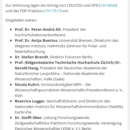
Zur Anhörung lagen ein Antrag von CDU/CSU und SPD (
19/16044
)
und der FDP-Fraktion (
19/17517
) vor.
Eingeladen waren:
Prof. Dr. Peter-
André
Alt
, Präsident der
Hochschulrektorenkonferenz
Prof. Dr. Antje Boetius
, Universität Bremen, Direktorin des
Wegener Instituts, Helmholtz-Zentrum für Polar- und
Meeresforschung
Dr. Stefan Brandt
, Direktor Futurium Berlin,
Prof. (Eidgenössische Technische Hochschule Zürich) Dr.
Gerald Haug
, Präsident der Deutschen Akademie der
Naturforscher Leopoldina – Nationale Akademie der
Wissenschaften, Halle (Saale)
Nicola Kuhrt
, Vorstandsmitglied WPK – Die
Wissenschaftsjournalisten Wissenschafts-Pressekonferenz e. V.,
Köln
Beatrice
Lugger
, Geschäftsführerin und Direktorin des
Nationalen Instituts für Wissenschaftskommunikation (NaWik),
Karlsruhe
Dr. Steffi Ober
, Leitung Forschungswende,
Zivilgesellschaftliche Plattform Forschungswende, Vereinigung
Deutscher Wissenschaftler (VDW e. V.), Berlin