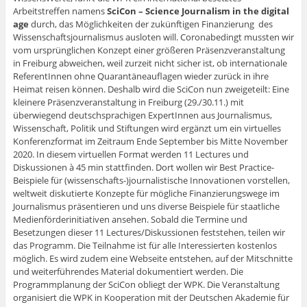
Arbeitstreffen namens
SciCon – Science Journalism in the digital
age
durch, das Möglichkeiten der zukünftigen Finanzierung des
Wissenschaftsjournalismus ausloten will. Coronabedingt mussten wir
vom ursprünglichen Konzept einer größeren Präsenzveranstaltung
in Freiburg abweichen, weil zurzeit nicht sicher ist, ob internationale
ReferentInnen ohne Quarantäneauflagen wieder zurück in ihre
Heimat reisen können. Deshalb wird die SciCon nun zweigeteilt: Eine
kleinere Präsenzveranstaltung in Freiburg (29./30.11.) mit
überwiegend deutschsprachigen ExpertInnen aus Journalismus,
Wissenschaft, Politik und Stiftungen wird ergänzt um ein virtuelles
Konferenzformat im Zeitraum Ende September bis Mitte November
2020. In diesem virtuellen Format werden 11 Lectures und
Diskussionen à 45 min stattfinden. Dort wollen wir Best Practice-
Beispiele für (wissenschafts-)journalistische Innovationen vorstellen,
weltweit diskutierte Konzepte für mögliche Finanzierungswege im
Journalismus präsentieren und uns diverse Beispiele für staatliche
Medienförderinitiativen ansehen. Sobald die Termine und
Besetzungen dieser 11 Lectures/Diskussionen feststehen, teilen wir
das Programm. Die Teilnahme ist für alle Interessierten kostenlos
möglich. Es wird zudem eine Webseite entstehen, auf der Mitschnitte
und weiterführendes Material dokumentiert werden. Die
Programmplanung der SciCon obliegt der WPK. Die Veranstaltung
organisiert die WPK in Kooperation mit der Deutschen Akademie für