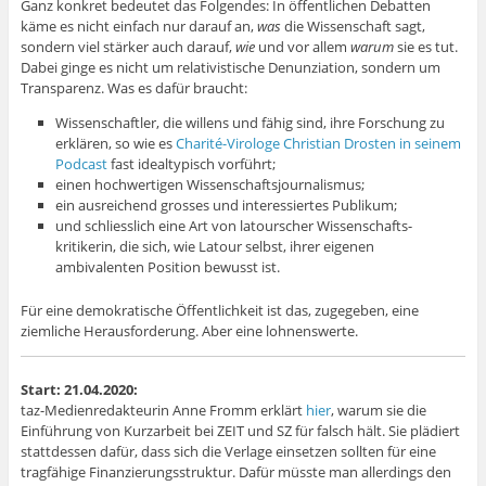
Ganz konkret bedeutet das Folgendes: In öffentlichen Debatten
käme es nicht einfach nur darauf an,
was
die Wissenschaft sagt,
sondern viel stärker auch darauf,
wie
und vor allem
warum
sie es tut.
Dabei ginge es nicht um relativistische Denunziation, sondern um
Transparenz. Was es dafür braucht:
Wissenschaftler, die willens und fähig sind, ihre Forschung zu
erklären, so wie es
Charité-Virologe Christian Drosten in seinem
Podcast
fast ideal­typisch vorführt;
einen hochwertigen Wissenschafts­journalismus;
ein ausreichend grosses und interessiertes Publikum;
und schliesslich eine Art von latourscher Wissenschafts­
kritikerin, die sich, wie Latour selbst, ihrer eigenen
ambivalenten Position bewusst ist.
Für eine demokratische Öffentlichkeit ist das, zugegeben, eine
ziemliche Herausforderung. Aber eine lohnenswerte.
Start: 21.04.2020:
taz-Medienredakteurin Anne Fromm erklärt
hier
, warum sie die
Einführung von Kurzarbeit bei ZEIT und SZ für falsch hält. Sie plädiert
stattdessen dafür, dass sich die Verlage einsetzen sollten für eine
tragfähige Finanzierungsstruktur. Dafür müsste man allerdings den