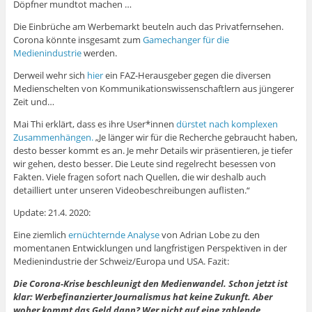
Döpfner mundtot machen …
Die Einbrüche am Werbemarkt beuteln auch das Privatfernsehen.
Corona könnte insgesamt zum
Gamechanger für die
Medienindustrie
werden.
Derweil wehr sich
hier
ein FAZ-Herausgeber gegen die diversen
Medienschelten von Kommunikationswissenschaftlern aus jüngerer
Zeit und…
Mai Thi erklärt, dass es ihre User*innen
dürstet nach komplexen
Zusammenhängen.
„Je länger wir für die Recherche gebraucht haben,
desto besser kommt es an. Je mehr Details wir präsentieren, je tiefer
wir gehen, desto besser. Die Leute sind regelrecht besessen von
Fakten. Viele fragen sofort nach Quellen, die wir deshalb auch
detailliert unter unseren Videobeschreibungen auflisten.“
Update: 21.4. 2020:
Eine ziemlich
ernüchternde Analyse
von Adrian Lobe zu den
momentanen Entwicklungen und langfristigen Perspektiven in der
Medienindustrie der Schweiz/Europa und USA. Fazit:
Die Corona-Krise beschleunigt den Medienwandel. Schon jetzt ist
klar: Werbefinanzierter Journalismus hat keine Zukunft. Aber
woher kommt das Geld dann? Wer nicht auf eine zahlende