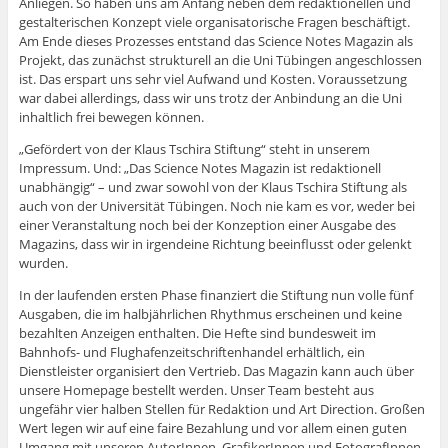
Anliegen. So haben uns am Anfang neben dem redaktionellen und
gestalterischen Konzept viele organisatorische Fragen beschäftigt.
Am Ende dieses Prozesses entstand das Science Notes Magazin als
Projekt, das zunächst strukturell an die Uni Tübingen angeschlossen
ist. Das erspart uns sehr viel Aufwand und Kosten. Voraussetzung
war dabei allerdings, dass wir uns trotz der Anbindung an die Uni
inhaltlich frei bewegen können.
„Gefördert von der Klaus Tschira Stiftung“ steht in unserem
Impressum. Und: „Das Science Notes Magazin ist redaktionell
unabhängig“ – und zwar sowohl von der Klaus Tschira Stiftung als
auch von der Universität Tübingen. Noch nie kam es vor, weder bei
einer Veranstaltung noch bei der Konzeption einer Ausgabe des
Magazins, dass wir in irgendeine Richtung beeinflusst oder gelenkt
wurden.
In der laufenden ersten Phase finanziert die Stiftung nun volle fünf
Ausgaben, die im halbjährlichen Rhythmus erscheinen und keine
bezahlten Anzeigen enthalten. Die Hefte sind bundesweit im
Bahnhofs- und Flughafenzeitschriftenhandel erhältlich, ein
Dienstleister organisiert den Vertrieb. Das Magazin kann auch über
unsere Homepage bestellt werden. Unser Team besteht aus
ungefähr vier halben Stellen für Redaktion und Art Direction. Großen
Wert legen wir auf eine faire Bezahlung und vor allem einen guten
Umgang mit unseren AutorInnen, GrafikerInnen und FotografInnen.