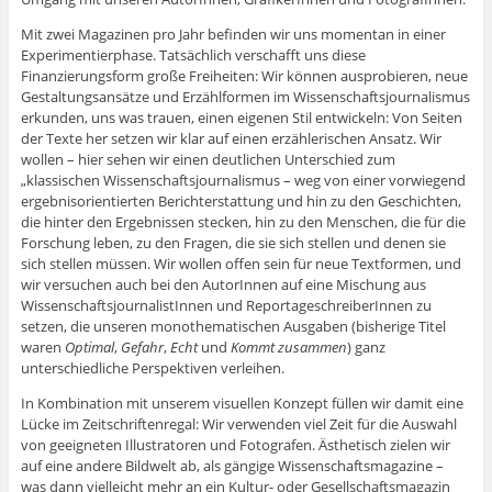
Mit zwei Magazinen pro Jahr befinden wir uns momentan in einer
Experimentierphase. Tatsächlich verschafft uns diese
Finanzierungsform große Freiheiten: Wir können ausprobieren, neue
Gestaltungsansätze und Erzählformen im Wissenschaftsjournalismus
erkunden, uns was trauen, einen eigenen Stil entwickeln: Von Seiten
der Texte her setzen wir klar auf einen erzählerischen Ansatz. Wir
wollen – hier sehen wir einen deutlichen Unterschied zum
„klassischen Wissenschaftsjournalismus – weg von einer vorwiegend
ergebnisorientierten Berichterstattung und hin zu den Geschichten,
die hinter den Ergebnissen stecken, hin zu den Menschen, die für die
Forschung leben, zu den Fragen, die sie sich stellen und denen sie
sich stellen müssen. Wir wollen offen sein für neue Textformen, und
wir versuchen auch bei den AutorInnen auf eine Mischung aus
WissenschaftsjournalistInnen und ReportageschreiberInnen zu
setzen, die unseren monothematischen Ausgaben (bisherige Titel
waren
Optimal
,
Gefahr
,
Echt
und
Kommt zusammen
) ganz
unterschiedliche Perspektiven verleihen.
In Kombination mit unserem visuellen Konzept füllen wir damit eine
Lücke im Zeitschriftenregal: Wir verwenden viel Zeit für die Auswahl
von geeigneten Illustratoren und Fotografen. Ästhetisch zielen wir
auf eine andere Bildwelt ab, als gängige Wissenschaftsmagazine –
was dann vielleicht mehr an ein Kultur- oder Gesellschaftsmagazin