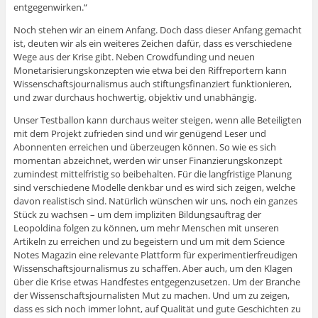
entgegenwirken.“
Noch stehen wir an einem Anfang. Doch dass dieser Anfang gemacht
ist, deuten wir als ein weiteres Zeichen dafür, dass es verschiedene
Wege aus der Krise gibt. Neben Crowdfunding und neuen
Monetarisierungskonzepten wie etwa bei den Riffreportern kann
Wissenschaftsjournalismus auch stiftungsfinanziert funktionieren,
und zwar durchaus hochwertig, objektiv und unabhängig.
Unser Testballon kann durchaus weiter steigen, wenn alle Beteiligten
mit dem Projekt zufrieden sind und wir genügend Leser und
Abonnenten erreichen und überzeugen können. So wie es sich
momentan abzeichnet, werden wir unser Finanzierungskonzept
zumindest mittelfristig so beibehalten. Für die langfristige Planung
sind verschiedene Modelle denkbar und es wird sich zeigen, welche
davon realistisch sind. Natürlich wünschen wir uns, noch ein ganzes
Stück zu wachsen – um dem impliziten Bildungsauftrag der
Leopoldina folgen zu können, um mehr Menschen mit unseren
Artikeln zu erreichen und zu begeistern und um mit dem Science
Notes Magazin eine relevante Plattform für experimentierfreudigen
Wissenschaftsjournalismus zu schaffen. Aber auch, um den Klagen
über die Krise etwas Handfestes entgegenzusetzen. Um der Branche
der Wissenschaftsjournalisten Mut zu machen. Und um zu zeigen,
dass es sich noch immer lohnt, auf Qualität und gute Geschichten zu