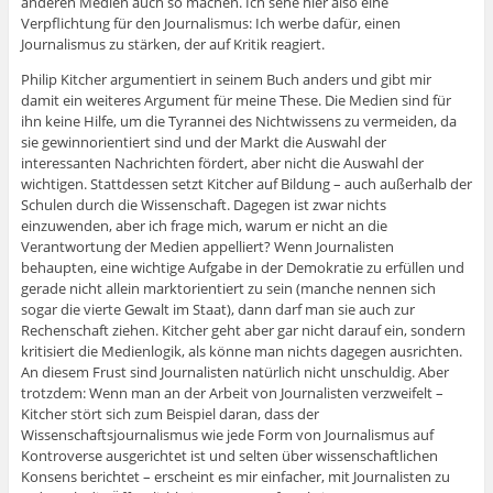
anderen Medien auch so machen. Ich sehe hier also eine
Verpflichtung für den Journalismus: Ich werbe dafür, einen
Journalismus zu stärken, der auf Kritik reagiert.
Philip Kitcher argumentiert in seinem Buch anders und gibt mir
damit ein weiteres Argument für meine These. Die Medien sind für
ihn keine Hilfe, um die Tyrannei des Nichtwissens zu vermeiden, da
sie gewinnorientiert sind und der Markt die Auswahl der
interessanten Nachrichten fördert, aber nicht die Auswahl der
wichtigen. Stattdessen setzt Kitcher auf Bildung – auch außerhalb der
Schulen durch die Wissenschaft. Dagegen ist zwar nichts
einzuwenden, aber ich frage mich, warum er nicht an die
Verantwortung der Medien appelliert? Wenn Journalisten
behaupten, eine wichtige Aufgabe in der Demokratie zu erfüllen und
gerade nicht allein marktorientiert zu sein (manche nennen sich
sogar die vierte Gewalt im Staat), dann darf man sie auch zur
Rechenschaft ziehen. Kitcher geht aber gar nicht darauf ein, sondern
kritisiert die Medienlogik, als könne man nichts dagegen ausrichten.
An diesem Frust sind Journalisten natürlich nicht unschuldig. Aber
trotzdem: Wenn man an der Arbeit von Journalisten verzweifelt –
Kitcher stört sich zum Beispiel daran, dass der
Wissenschaftsjournalismus wie jede Form von Journalismus auf
Kontroverse ausgerichtet ist und selten über wissenschaftlichen
Konsens berichtet – erscheint es mir einfacher, mit Journalisten zu