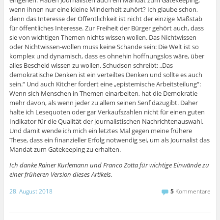
eingehen: Haben Journalisten auch ein Mandat zum Gatekeeping,
wenn ihnen nur eine kleine Minderheit zuhört? Ich glaube schon,
denn das Interesse der Öffentlichkeit ist nicht der einzige Maßstab
für öffentliches Interesse. Zur Freiheit der Bürger gehört auch, dass
sie von wichtigen Themen nichts wissen wollen. Das Nichtwissen
oder Nichtwissen-wollen muss keine Schande sein: Die Welt ist so
komplex und dynamisch, dass es ohnehin hoffnungslos wäre, über
alles Bescheid wissen zu wollen. Schudson schreibt: „Das
demokratische Denken ist ein verteiltes Denken und sollte es auch
sein.“ Und auch Kitcher fordert eine „epistemische Arbeitsteilung“:
Wenn sich Menschen in Themen einarbeiten, hat die Demokratie
mehr davon, als wenn jeder zu allem seinen Senf dazugibt. Daher
halte ich Lesequoten oder gar Verkaufszahlen nicht für einen guten
Indikator für die Qualität der journalistischen Nachrichtenauswahl.
Und damit wende ich mich ein letztes Mal gegen meine frühere
These, dass ein finanzieller Erfolg notwendig sei, um als Journalist das
Mandat zum Gatekeeping zu erhalten.
Ich danke Rainer Kurlemann und Franco Zotta für wichtige Einwände zu
einer früheren Version dieses Artikels.
28. August 2018
5
Kommentare