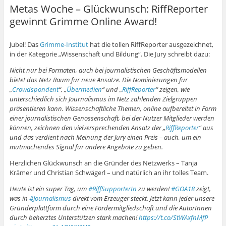
Metas Woche – Glückwunsch: RiffReporter
gewinnt Grimme Online Award!
Jubel! Das
Grimme-Institut
hat die tollen RiffReporter ausgezeichnet,
in der Kategorie „Wissenschaft und Bildung“. Die Jury schreibt dazu:
Nicht nur bei Formaten, auch bei journalistischen Geschäftsmodellen
bietet das Netz Raum für neue Ansätze. Die Nominierungen für
„
Crowdspondent
“, „
Übermedien
“ und „
RiffReporter
“ zeigen, wie
unterschiedlich sich Journalismus im Netz zahlenden Zielgruppen
präsentieren kann. Wissenschaftliche Themen, online aufbereitet in Form
einer journalistischen Genossenschaft, bei der Nutzer Mitglieder werden
können, zeichnen den vielversprechenden Ansatz der „
RiffReporter
“ aus
und das verdient nach Meinung der Jury einen Preis – auch, um ein
mutmachendes Signal für andere Angebote zu geben.
Herzlichen Glückwunsch an die Gründer des Netzwerks – Tanja
Krämer und Christian Schwägerl – und natürlich an ihr tolles Team.
Heute ist ein super Tag, um
#RiffSupporterIn
zu werden!
#GOA18
zeigt,
was in
#Journalismus
direkt vom Erzeuger steckt. Jetzt kann jeder unsere
Gründerplattform durch eine Fördermitgliedschaft und die AutorInnen
durch beherztes Unterstützen stark machen!
https://t.co/StWAxfnMfP