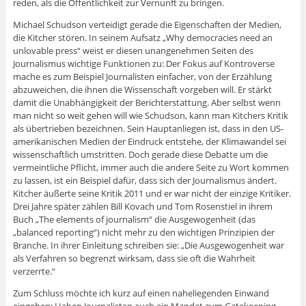
reden, als die Öffentlichkeit zur Vernunft zu bringen.
Michael Schudson verteidigt gerade die Eigenschaften der Medien,
die Kitcher stören. In seinem Aufsatz „Why democracies need an
unlovable press“ weist er diesen unangenehmen Seiten des
Journalismus wichtige Funktionen zu: Der Fokus auf Kontroverse
mache es zum Beispiel Journalisten einfacher, von der Erzählung
abzuweichen, die ihnen die Wissenschaft vorgeben will. Er stärkt
damit die Unabhängigkeit der Berichterstattung. Aber selbst wenn
man nicht so weit gehen will wie Schudson, kann man Kitchers Kritik
als übertrieben bezeichnen. Sein Hauptanliegen ist, dass in den US-
amerikanischen Medien der Eindruck entstehe, der Klimawandel sei
wissenschaftlich umstritten. Doch gerade diese Debatte um die
vermeintliche Pflicht, immer auch die andere Seite zu Wort kommen
zu lassen, ist ein Beispiel dafür, dass sich der Journalismus ändert.
Kitcher äußerte seine Kritik 2011 und er war nicht der einzige Kritiker.
Drei Jahre später zählen Bill Kovach und Tom Rosenstiel in ihrem
Buch „The elements of journalism“ die Ausgewogenheit (das
„balanced reporting“) nicht mehr zu den wichtigen Prinzipien der
Branche. In ihrer Einleitung schreiben sie: „Die Ausgewogenheit war
als Verfahren so begrenzt wirksam, dass sie oft die Wahrheit
verzerrte.“
Zum Schluss möchte ich kurz auf einen naheliegenden Einwand