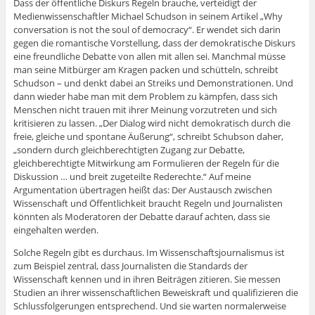
Dass der öffentliche Diskurs Regeln brauche, verteidigt der
Medienwissenschaftler Michael Schudson in seinem Artikel „Why
conversation is not the soul of democracy“. Er wendet sich darin
gegen die romantische Vorstellung, dass der demokratische Diskurs
eine freundliche Debatte von allen mit allen sei. Manchmal müsse
man seine Mitbürger am Kragen packen und schütteln, schreibt
Schudson – und denkt dabei an Streiks und Demonstrationen. Und
dann wieder habe man mit dem Problem zu kämpfen, dass sich
Menschen nicht trauen mit ihrer Meinung vorzutreten und sich
kritisieren zu lassen. „Der Dialog wird nicht demokratisch durch die
freie, gleiche und spontane Äußerung“, schreibt Schubson daher,
„sondern durch gleichberechtigten Zugang zur Debatte,
gleichberechtigte Mitwirkung am Formulieren der Regeln für die
Diskussion … und breit zugeteilte Rederechte.“ Auf meine
Argumentation übertragen heißt das: Der Austausch zwischen
Wissenschaft und Öffentlichkeit braucht Regeln und Journalisten
könnten als Moderatoren der Debatte darauf achten, dass sie
eingehalten werden.
Solche Regeln gibt es durchaus. Im Wissenschaftsjournalismus ist
zum Beispiel zentral, dass Journalisten die Standards der
Wissenschaft kennen und in ihren Beiträgen zitieren. Sie messen
Studien an ihrer wissenschaftlichen Beweiskraft und qualifizieren die
Schlussfolgerungen entsprechend. Und sie warten normalerweise