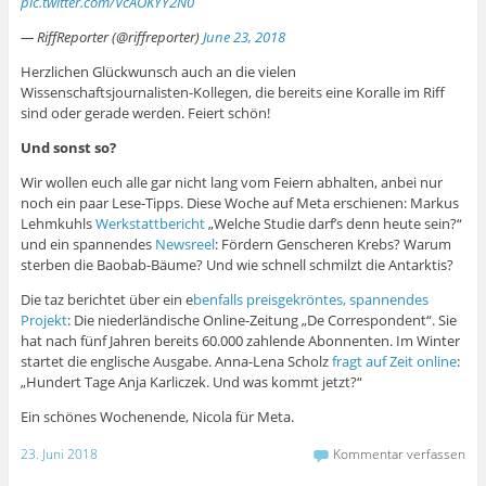
pic.twitter.com/VcAOKYY2N0
— RiffReporter (@riffreporter)
June 23, 2018
Herzlichen Glückwunsch auch an die vielen
Wissenschaftsjournalisten-Kollegen, die bereits eine Koralle im Riff
sind oder gerade werden. Feiert schön!
Und sonst so?
Wir wollen euch alle gar nicht lang vom Feiern abhalten, anbei nur
noch ein paar Lese-Tipps. Diese Woche auf Meta erschienen: Markus
Lehmkuhls
Werkstattbericht
„Welche Studie darf’s denn heute sein?“
und ein spannendes
Newsreel
: Fördern Genscheren Krebs? Warum
sterben die Baobab-Bäume? Und wie schnell schmilzt die Antarktis?
Die taz berichtet über ein e
benfalls preisgekröntes, spannendes
Projekt
: Die niederländische Online-Zeitung „De Correspondent“. Sie
hat nach fünf Jahren bereits 60.000 zahlende Abonnenten. Im Winter
startet die englische Ausgabe. Anna-Lena Scholz
fragt auf Zeit online
:
„Hundert Tage Anja Karliczek. Und was kommt jetzt?“
Ein schönes Wochenende, Nicola für Meta.
23. Juni 2018
Kommentar verfassen