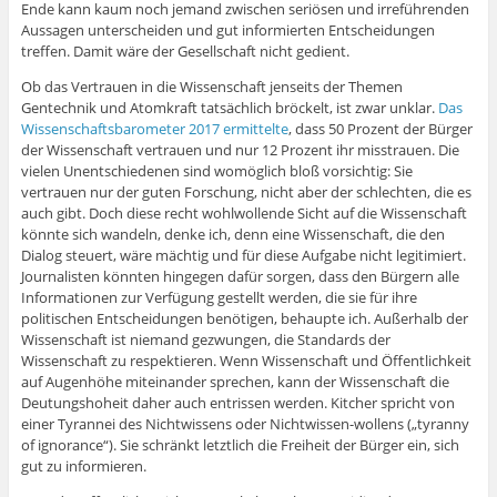
Ende kann kaum noch jemand zwischen seriösen und irreführenden
Aussagen unterscheiden und gut informierten Entscheidungen
treffen. Damit wäre der Gesellschaft nicht gedient.
Ob das Vertrauen in die Wissenschaft jenseits der Themen
Gentechnik und Atomkraft tatsächlich bröckelt, ist zwar unklar.
Das
Wissenschaftsbarometer 2017 ermittelte
, dass 50 Prozent der Bürger
der Wissenschaft vertrauen und nur 12 Prozent ihr misstrauen. Die
vielen Unentschiedenen sind womöglich bloß vorsichtig: Sie
vertrauen nur der guten Forschung, nicht aber der schlechten, die es
auch gibt. Doch diese recht wohlwollende Sicht auf die Wissenschaft
könnte sich wandeln, denke ich, denn eine Wissenschaft, die den
Dialog steuert, wäre mächtig und für diese Aufgabe nicht legitimiert.
Journalisten könnten hingegen dafür sorgen, dass den Bürgern alle
Informationen zur Verfügung gestellt werden, die sie für ihre
politischen Entscheidungen benötigen, behaupte ich. Außerhalb der
Wissenschaft ist niemand gezwungen, die Standards der
Wissenschaft zu respektieren. Wenn Wissenschaft und Öffentlichkeit
auf Augenhöhe miteinander sprechen, kann der Wissenschaft die
Deutungshoheit daher auch entrissen werden. Kitcher spricht von
einer Tyrannei des Nichtwissens oder Nichtwissen-wollens („tyranny
of ignorance“). Sie schränkt letztlich die Freiheit der Bürger ein, sich
gut zu informieren.