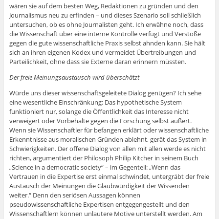
wären sie auf dem besten Weg, Redaktionen zu gründen und den
Journalismus neu zu erfinden – und dieses Szenario soll schließlich
untersuchen, ob es ohne Journalisten geht. Ich erwähne noch, dass
die Wissenschaft über eine interne Kontrolle verfügt und Verstöße
gegen die gute wissenschaftliche Praxis selbst ahnden kann. Sie hält
sich an ihren eigenen Kodex und vermeidet Übertreibungen und
Parteilichkeit, ohne dass sie Externe daran erinnern müssten.
Der freie Meinungsaustausch wird überschätzt
Würde uns dieser wissenschaftsgeleitete Dialog genügen? Ich sehe
eine wesentliche Einschränkung: Das hypothetische System
funktioniert nur, solange die Öffentlichkeit das Interesse nicht
verweigert oder Vorbehalte gegen die Forschung selbst äußert.
Wenn sie Wissenschaftler für befangen erklärt oder wissenschaftliche
Erkenntnisse aus moralischen Gründen ablehnt, gerät das System in
Schwierigkeiten. Der offene Dialog von allen mit allen werde es nicht
richten, argumentiert der Philosoph Philip Kitcher in seinem Buch
„Science in a democratic society“ – im Gegenteil: „Wenn das
Vertrauen in die Expertise erst einmal schwindet, untergräbt der freie
Austausch der Meinungen die Glaubwürdigkeit der Wissenden
weiter.“ Denn den seriösen Aussagen können
pseudowissenschaftliche Expertisen entgegengestellt und den
Wissenschaftlern können unlautere Motive unterstellt werden. Am