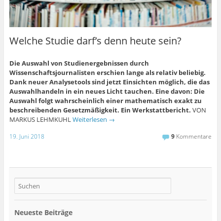
Welche Studie darf’s denn heute sein?
Die Auswahl von Studienergebnissen durch
Wissenschaftsjournalisten erschien lange als relativ beliebig.
Dank neuer Analysetools sind jetzt Einsichten möglich, die das
Auswahlhandeln in ein neues Licht tauchen. Eine davon: Die
Auswahl folgt wahrscheinlich einer mathematisch exakt zu
beschreibenden Gesetzmäßigkeit. Ein Werkstattbericht.
VON
MARKUS LEHMKUHL
Weiterlesen
→
19. Juni 2018
9
Kommentare
Neueste Beiträge