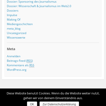
Dossier: Sponsoring des Journalismus
Dossier: Wissenschaft & Journalismus im Web2.0
Dossiers
Impulse
Making Of
Mediengeschichten
meta_blog
Uncategorized
Wissenswerte
Meta
Anmelden
Beitrags-Feed (
RSS
)
Kommentare als
RSS
WordPress.org
Ganze Seite ansehen
Diese Website benutzt Cookies. Wenn du die Website weiter nutzt,
Proudly powered by WordPress
gehen wir von deinem Einverständnis aus.
OK
Zur Datenschutzerklärung