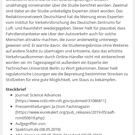
unabhängig voneinander über die Studie berichtet worden. Zweimal
sind dabei an der Studie unbeteiligte Experten zitiert worden. Das
Redaktionsnetzwerk Deutschland hat die Meinung eines Experten
vom Institut für Verkehrsforschung des Deutschen Zentrums für
Luft- und Raumfahrt wiedergegeben. Dieser hielt für plausibel, dass
Fahrdienstanbieter wie Uber den Autoverkehr auch für solche
Menschen attraktiv machten, die zuvor anderweitig unterwegs
gewesen sind. Er warnte davor, die Studienergebnisse ohne Weiteres
auf andere Städte zu übertragen und kritisierte, dass das erhöhte
Verkehrsaufkommen durch Online-Händler nicht mit einberechnet
worden sei. Im Tagesspiegel ist außerdem ein Experte der
Technischen Universität Berlin zu Wort gekommen. Dieser hielt
regulatorische Lösungen wie die Bepreisung bestimmter Strecken zu
Stoßzeiten für eine gute Möglichkeit, um Staus zu bekämpfen.
Steckbrief
Journal: Science Advances
[https://www.ncbi.nlm.nih.gov/pubmed/31086811]
Pressemitteilungen: Ja (Vom Fachmagazin
[https://www.eurekalert.org/pub_releases/2019-05/aaft-
rcm050619.php]
Aufgegriffen von:
Spektrum.de (08.05.2019)