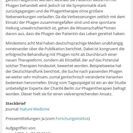
Phagen behandelt wird. Jedoch ist die Symptomatik stark
zurückgegangen und die Phagentherapie ohne größere
Nebenwirkungen verlaufen. Da die Verbesserungen zeitlich mit dem
Einsatz der Phagen zusammengefallen sind und eine spontane
Heilung unwahrscheinlich ist, gehen die Wissenschaftler*innen
davon aus, dass die Phagen der Patientin das Leben gerettet haben.
Mindestens acht Mal haben deutschsprachige Medien unabhängig
voneinander über die Publikation berichtet. Dabei ist kongruent die
erfolgreiche Behandlung mit Phagen nicht als Durchbruch einer
neuen Therapieform, sondern als Einzelfall, der auf das Potenzial
solcher Therapien hindeutet, bewertet worden. Beispielsweise hat
der Deutschlandfunk berichtet, die Suche nach passenden Phagen
sei weiter sehr mühsam, zumal gentechnisch veränderte Varianten
bedenken hervorriefen. Einzig vom Tagesspiegel ist ein an der Studie
unbeteiligter Experte der Charité Berlin zur Phagentherapien befragt
worden. Dieser hielt sie für einen vielversprechenden Ansatz.
Steckbrief
Journal:
Nature Medicine
Pressemitteilungen: Ja (vom
Forschungsinstitut
)
Aufgegriffen von: