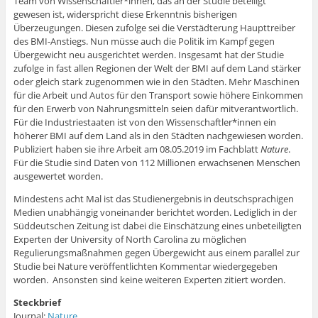
Team von Wissenschaftler*innen, das an der Studie beteiligt
gewesen ist, widerspricht diese Erkenntnis bisherigen
Überzeugungen. Diesen zufolge sei die Verstädterung Haupttreiber
des BMI-Anstiegs. Nun müsse auch die Politik im Kampf gegen
Übergewicht neu ausgerichtet werden. Insgesamt hat der Studie
zufolge in fast allen Regionen der Welt der BMI auf dem Land stärker
oder gleich stark zugenommen wie in den Städten. Mehr Maschinen
für die Arbeit und Autos für den Transport sowie höhere Einkommen
für den Erwerb von Nahrungsmitteln seien dafür mitverantwortlich.
Für die Industriestaaten ist von den Wissenschaftler*innen ein
höherer BMI auf dem Land als in den Städten nachgewiesen worden.
Publiziert haben sie ihre Arbeit am 08.05.2019 im Fachblatt
Nature
.
Für die Studie sind Daten von 112 Millionen erwachsenen Menschen
ausgewertet worden.
Mindestens acht Mal ist das Studienergebnis in deutschsprachigen
Medien unabhängig voneinander berichtet worden. Lediglich in der
Süddeutschen Zeitung ist dabei die Einschätzung eines unbeteiligten
Experten der University of North Carolina zu möglichen
Regulierungsmaßnahmen gegen Übergewicht aus einem parallel zur
Studie bei Nature veröffentlichten Kommentar wiedergegeben
worden. Ansonsten sind keine weiteren Experten zitiert worden.
Steckbrief
Journal:
Nature