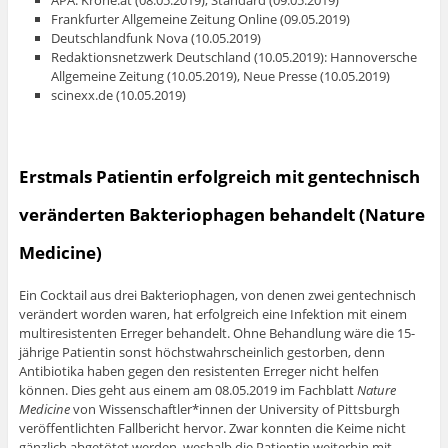
APA: Krone.at (08.05.2019), Standard (09.05.2019)
Frankfurter Allgemeine Zeitung Online (09.05.2019)
Deutschlandfunk Nova (10.05.2019)
Redaktionsnetzwerk Deutschland (10.05.2019): Hannoversche
Allgemeine Zeitung (10.05.2019), Neue Presse (10.05.2019)
scinexx.de (10.05.2019)
Erstmals Patientin erfolgreich mit gentechnisch
veränderten Bakteriophagen behandelt (Nature
Medicine)
Ein Cocktail aus drei Bakteriophagen, von denen zwei gentechnisch
verändert worden waren, hat erfolgreich eine Infektion mit einem
multiresistenten Erreger behandelt. Ohne Behandlung wäre die 15-
jährige Patientin sonst höchstwahrscheinlich gestorben, denn
Antibiotika haben gegen den resistenten Erreger nicht helfen
können. Dies geht aus einem am 08.05.2019 im Fachblatt
Nature
Medicine
von Wissenschaftler*innen der University of Pittsburgh
veröffentlichten Fallbericht hervor. Zwar konnten die Keime nicht
gänzlich abgetötet werden, weshalb die Patientin weiterhin mit