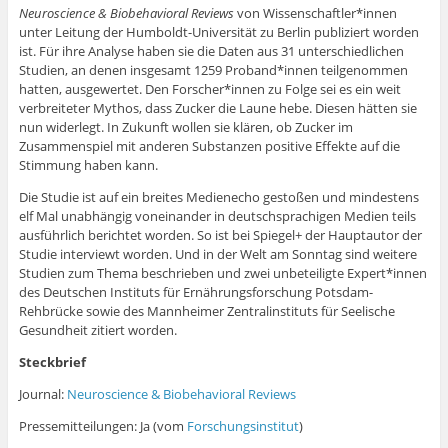
Neuroscience & Biobehavioral Reviews
von Wissenschaftler*innen
unter Leitung der Humboldt-Universität zu Berlin publiziert worden
ist. Für ihre Analyse haben sie die Daten aus 31 unterschiedlichen
Studien, an denen insgesamt 1259 Proband*innen teilgenommen
hatten, ausgewertet. Den Forscher*innen zu Folge sei es ein weit
verbreiteter Mythos, dass Zucker die Laune hebe. Diesen hätten sie
nun widerlegt. In Zukunft wollen sie klären, ob Zucker im
Zusammenspiel mit anderen Substanzen positive Effekte auf die
Stimmung haben kann.
Die Studie ist auf ein breites Medienecho gestoßen und mindestens
elf Mal unabhängig voneinander in deutschsprachigen Medien teils
ausführlich berichtet worden. So ist bei Spiegel+ der Hauptautor der
Studie interviewt worden. Und in der Welt am Sonntag sind weitere
Studien zum Thema beschrieben und zwei unbeteiligte Expert*innen
des Deutschen Instituts für Ernährungsforschung Potsdam-
Rehbrücke sowie des Mannheimer Zentralinstituts für Seelische
Gesundheit zitiert worden.
Steckbrief
Journal:
Neuroscience & Biobehavioral Reviews
Pressemitteilungen: Ja (vom
Forschungsinstitut
)