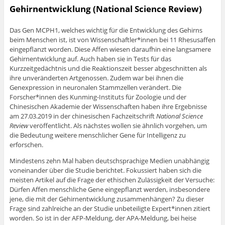
Gehirnentwicklung (National Science Review)
Das Gen MCPH1, welches wichtig für die Entwicklung des Gehirns
beim Menschen ist, ist von Wissenschaftler*innen bei 11 Rhesusaffen
eingepflanzt worden. Diese Affen wiesen daraufhin eine langsamere
Gehirnentwicklung auf. Auch haben sie in Tests für das
Kurzzeitgedächtnis und die Reaktionszeit besser abgeschnitten als
ihre unveränderten Artgenossen. Zudem war bei ihnen die
Genexpression in neuronalen Stammzellen verändert. Die
Forscher*innen des Kunming-Instituts für Zoologie und der
Chinesischen Akademie der Wissenschaften haben ihre Ergebnisse
am 27.03.2019 in der chinesischen Fachzeitschrift
National Science
Review
veröffentlicht. Als nächstes wollen sie ähnlich vorgehen, um
die Bedeutung weitere menschlicher Gene für Intelligenz zu
erforschen.
Mindestens zehn Mal haben deutschsprachige Medien unabhängig
voneinander über die Studie berichtet. Fokussiert haben sich die
meisten Artikel auf die Frage der ethischen Zulässigkeit der Versuche:
Dürfen Affen menschliche Gene eingepflanzt werden, insbesondere
jene, die mit der Gehirnentwicklung zusammenhängen? Zu dieser
Frage sind zahlreiche an der Studie unbeteiligte Expert*innen zitiert
worden. So ist in der AFP-Meldung, der APA-Meldung, bei heise