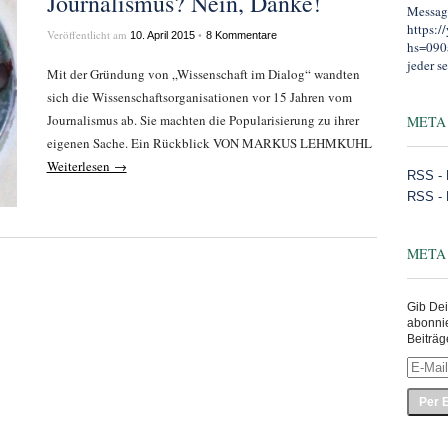
Journalismus? Nein, Danke!
Message
https:
Veröffentlicht am
•
10. April 2015
8 Kommentare
hs=090
jeder se
Mit der Gründung von „Wissenschaft im Dialog“ wandten
sich die Wissenschaftsorganisationen vor 15 Jahren vom
Journalismus ab. Sie machten die Popularisierung zu ihrer
META
eigenen Sache. Ein Rückblick VON MARKUS LEHMKUHL
Weiterlesen →
RSS - 
RSS -
META
Gib Dei
abonni
Beiträg
E-
Mail-
Adress
eingeb