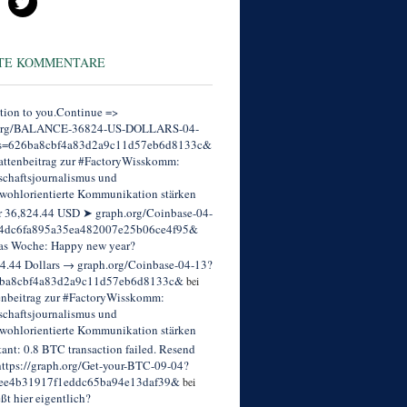
TE KOMMENTARE
tion to you.Continue =>
org/BALANCE-36824-US-DOLLARS-04-
s=626ba8cbf4a83d2a9c11d57eb6d8133c&
ttenbeitrag zur #FactoryWisskomm:
chaftsjournalismus und
wohlorientierte Kommunikation stärken
r 36,824.44 USD ➤ graph.org/Coinbase-04-
4dc6fa895a35ea482007e25b06ce4f95&
as Woche: Happy new year?
4.44 Dollars → graph.org/Coinbase-04-13?
ba8cbf4a83d2a9c11d57eb6d8133c&
bei
enbeitrag zur #FactoryWisskomm:
chaftsjournalismus und
wohlorientierte Kommunikation stärken
tant: 0.8 BTC transaction failed. Resend
ttps://graph.org/Get-your-BTC-09-04?
ee4b31917f1eddc65ba94e13daf39&
bei
eßt hier eigentlich?