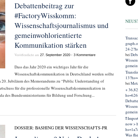
Debattenbeitrag zur
#FactoryWisskomm:
NEUS
Wissenschaftsjournalismus und
gemeinwohlorientierte
Transac
Kommunikation stärken
graph.
24-2?h
Deba
bei
Veröffentlicht am
•
27. September 2020
3 Kommentare
Wissens
gemein
Dass das Jahr 2020 ein wichtiges Jahr für die
Transfe
Wissenschaftskommunikation in Deutschland werden sollte
13?hs=
zum 20. Jubiläum des Memorandums zu “Public Understanding of
Met
bei
tschuss für die professionelle Wissenschaftskommunikation in
+ 36,82
da des Bundesministeriums für Bildung und Forschung...
hs=626
Debatt
Wissens
gemein
❗ Impor
now > h
DOSSIER: BASHING DER WISSENSCHAFTS-PR
hs=1a7
Was fli