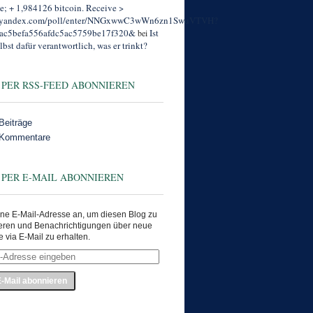
; + 1,984126 bitcoin. Receive >
//yandex.com/poll/enter/NNGxwwC3wWn6zn1SwuVTVH?
ac5befa556afdc5ac5759be17f320&
Ist
bei
lbst dafür verantwortlich, was er trinkt?
 PER RSS-FEED ABONNIEREN
Beiträge
 Kommentare
 PER E-MAIL ABONNIEREN
ne E-Mail-Adresse an, um diesen Blog zu
eren und Benachrichtigungen über neue
e via E-Mail zu erhalten.
e
en