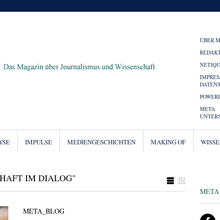
ÜBER 
REDAK
NETIQ
IMPRE
DATEN
POWERE
META
UNTER
YSE
IMPULSE
MEDIENGESCHICHTEN
MAKING OF
WISS
HAFT IM DIALOG"
META
META_BLOG