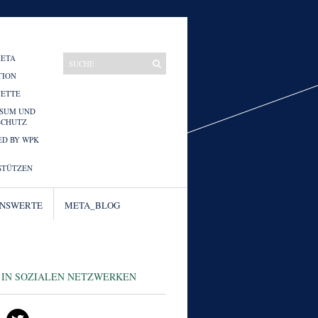
META
TION
UETTE
SSUM UND
SCHUTZ
D BY WPK
STÜTZEN
ENSWERTE
META_BLOG
 IN SOZIALEN NETZWERKEN