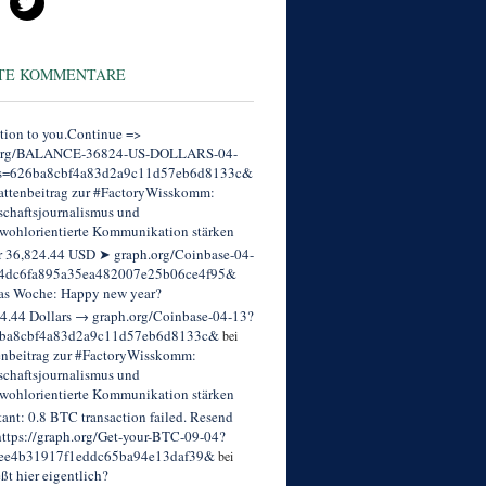
TE KOMMENTARE
tion to you.Continue =>
org/BALANCE-36824-US-DOLLARS-04-
s=626ba8cbf4a83d2a9c11d57eb6d8133c&
ttenbeitrag zur #FactoryWisskomm:
chaftsjournalismus und
wohlorientierte Kommunikation stärken
r 36,824.44 USD ➤ graph.org/Coinbase-04-
4dc6fa895a35ea482007e25b06ce4f95&
as Woche: Happy new year?
4.44 Dollars → graph.org/Coinbase-04-13?
ba8cbf4a83d2a9c11d57eb6d8133c&
bei
enbeitrag zur #FactoryWisskomm:
chaftsjournalismus und
wohlorientierte Kommunikation stärken
tant: 0.8 BTC transaction failed. Resend
ttps://graph.org/Get-your-BTC-09-04?
ee4b31917f1eddc65ba94e13daf39&
bei
eßt hier eigentlich?