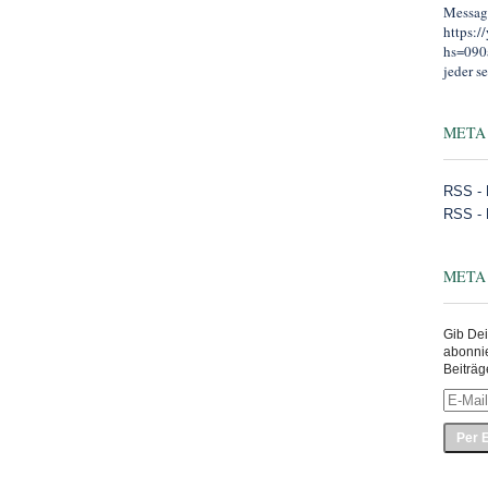
Message
https:
hs=090
jeder se
META
RSS - 
RSS -
META
Gib Dei
abonni
Beiträg
E-
Mail-
Adress
eingeb