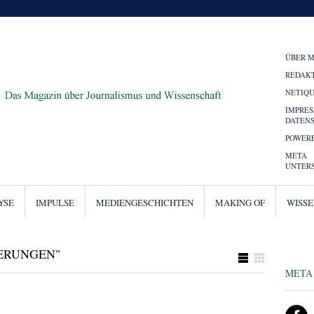
ÜBER 
REDAK
NETIQ
IMPRE
DATEN
POWERE
META
UNTER
YSE
IMPULSE
MEDIENGESCHICHTEN
MAKING OF
WISS
IERUNGEN"
META