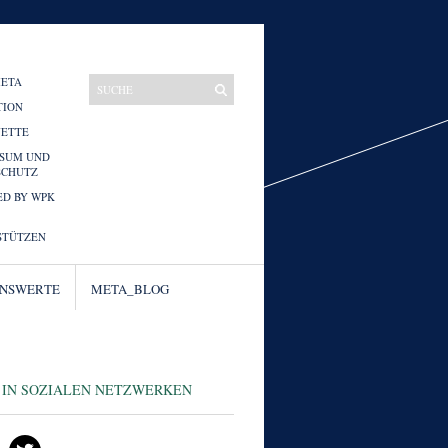
META
TION
UETTE
SSUM UND
SCHUTZ
D BY WPK
STÜTZEN
ENSWERTE
META_BLOG
 IN SOZIALEN NETZWERKEN