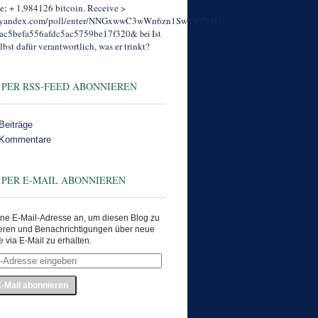
; + 1,984126 bitcoin. Receive >
//yandex.com/poll/enter/NNGxwwC3wWn6zn1SwuVTVH?
ac5befa556afdc5ac5759be17f320&
Ist
bei
lbst dafür verantwortlich, was er trinkt?
 PER RSS-FEED ABONNIEREN
Beiträge
 Kommentare
 PER E-MAIL ABONNIEREN
ne E-Mail-Adresse an, um diesen Blog zu
eren und Benachrichtigungen über neue
e via E-Mail zu erhalten.
e
en