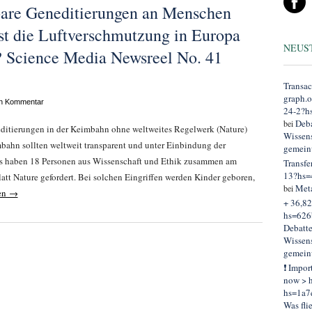
bare Geneditierungen an Menschen
Ist die Luftverschmutzung in Europa
NEUS
t? Science Media Newsreel No. 41
Transac
graph.
en Kommentar
24-2?h
Deba
bei
editierungen in der Keimbahn ohne weltweites Regelwerk (Nature)
Wissens
ahn sollten weltweit transparent und unter Einbindung der
gemein
Das haben 18 Personen aus Wissenschaft und Ethik zusammen am
Transfe
13?hs=
t Nature gefordert. Bei solchen Eingriffen werden Kinder geboren,
Met
bei
sen →
+ 36,82
hs=626
Debatt
Wissens
gemein
❗ Impor
now > h
hs=1a7
Was fli