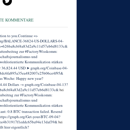
TE KOMMENTARE
tion to you.Continue =>
org/BALANCE-36824-US-DOLLARS-04-
s=626ba8cbf4a83d2a9c11d57eb6d8133c&
ttenbeitrag zur #FactoryWisskomm:
chaftsjournalismus und
wohlorientierte Kommunikation stärken
r 36,824.44 USD ➤ graph.org/Coinbase-04-
4dc6fa895a35ea482007e25b06ce4f95&
as Woche: Happy new year?
4.44 Dollars → graph.org/Coinbase-04-13?
ba8cbf4a83d2a9c11d57eb6d8133c&
bei
enbeitrag zur #FactoryWisskomm:
chaftsjournalismus und
wohlorientierte Kommunikation stärken
tant: 0.8 BTC transaction failed. Resend
ttps://graph.org/Get-your-BTC-09-04?
ee4b31917f1eddc65ba94e13daf39&
bei
eßt hier eigentlich?