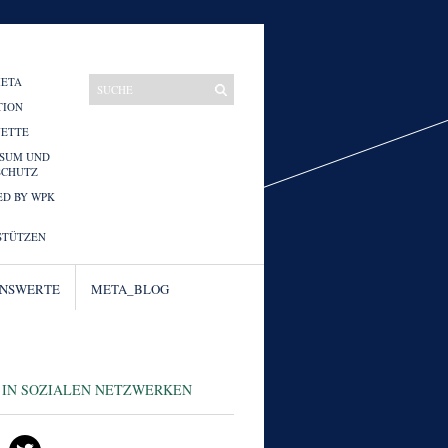
META
TION
UETTE
SSUM UND
SCHUTZ
D BY WPK
STÜTZEN
ENSWERTE
META_BLOG
 IN SOZIALEN NETZWERKEN