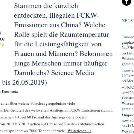
Stammen die kürzlich
entdeckten, illegalen FCKW-
NEUS
Emissionen aus China? Welche
Rolle spielt die Raumtemperatur
Transac
für die Leistungsfähigkeit von
graph.
24-2?h
Frauen und Männern? Bekommen
Deba
bei
Wissens
junge Menschen immer häufiger
gemein
Transfe
Darmkrebs? Science Media
13?hs=
 bis 26.05.2019)
Met
bei
+ 36,82
en Kommentar
hs=626
Debatt
nter, über welche Forschungsergebnisse viele
Wissens
gemein
ten: Der Großteil des weltweiten Anstiegs an FCKW-Emissionen stammt
❗ Impor
Zwischen 40 und 60 Prozent des Anstiegs der globalen
now > h
on 2013 bis 2017 gehen auf Emissionen in den Ostchinesischen
hs=1a7
 entspricht etwa 7000 Tonnen jährlich...
Weiterlesen →
Was fli