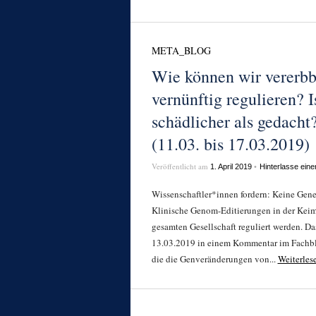
META_BLOG
Wie können wir vererb
vernünftig regulieren? 
schädlicher als gedach
(11.03. bis 17.03.2019)
Veröffentlicht am
•
1. April 2019
Hinterlasse ein
Wissenschaftler*innen fordern: Keine Gen
Klinische Genom-Editierungen in der Keimb
gesamten Gesellschaft reguliert werden. 
13.03.2019 in einem Kommentar im Fachblat
die die Genveränderungen von...
Weiterle