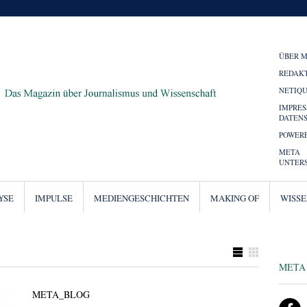
ÜBER 
REDAK
NETIQ
IMPRE
DATEN
POWERE
META
UNTER
YSE
IMPULSE
MEDIENGESCHICHTEN
MAKING OF
WISS
META
META_BLOG