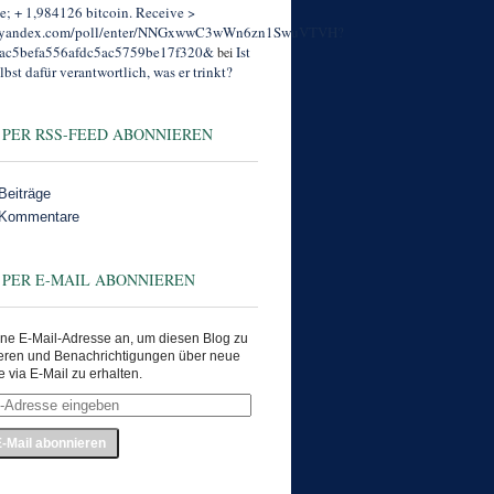
; + 1,984126 bitcoin. Receive >
//yandex.com/poll/enter/NNGxwwC3wWn6zn1SwuVTVH?
ac5befa556afdc5ac5759be17f320&
Ist
bei
lbst dafür verantwortlich, was er trinkt?
 PER RSS-FEED ABONNIEREN
Beiträge
 Kommentare
 PER E-MAIL ABONNIEREN
ne E-Mail-Adresse an, um diesen Blog zu
eren und Benachrichtigungen über neue
e via E-Mail zu erhalten.
e
en