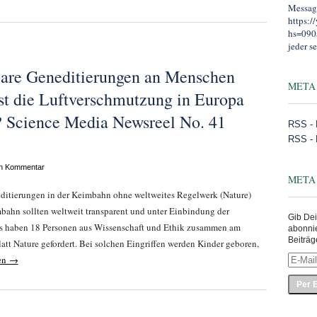
Message
https:
hs=090
jeder se
bare Geneditierungen an Menschen
META
Ist die Luftverschmutzung in Europa
t? Science Media Newsreel No. 41
RSS - 
RSS -
en Kommentar
META
editierungen in der Keimbahn ohne weltweites Regelwerk (Nature)
ahn sollten weltweit transparent und unter Einbindung der
Gib Dei
Das haben 18 Personen aus Wissenschaft und Ethik zusammen am
abonni
Beiträg
t Nature gefordert. Bei solchen Eingriffen werden Kinder geboren,
E-
sen →
Mail-
Adress
eingeb