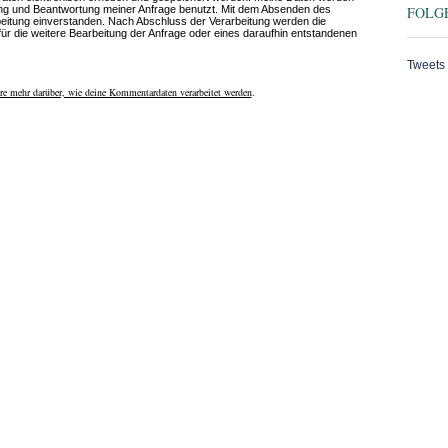
ng und Beantwortung meiner Anfrage benutzt. Mit dem Absenden des
FOLGE
rbeitung einverstanden. Nach Abschluss der Verarbeitung werden die
für die weitere Bearbeitung der Anfrage oder eines daraufhin entstandenen
Tweets
re mehr darüber, wie deine Kommentardaten verarbeitet werden
.