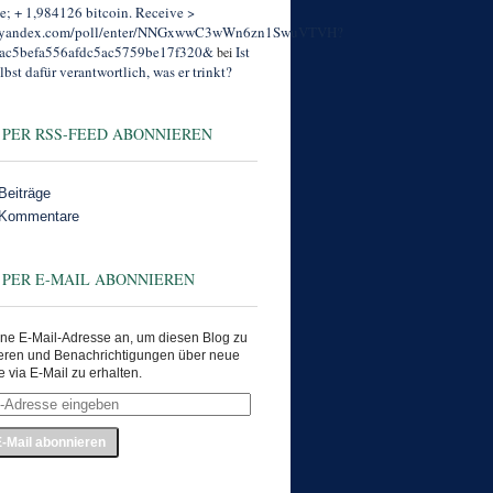
; + 1,984126 bitcoin. Receive >
//yandex.com/poll/enter/NNGxwwC3wWn6zn1SwuVTVH?
ac5befa556afdc5ac5759be17f320&
Ist
bei
lbst dafür verantwortlich, was er trinkt?
 PER RSS-FEED ABONNIEREN
Beiträge
 Kommentare
 PER E-MAIL ABONNIEREN
ne E-Mail-Adresse an, um diesen Blog zu
eren und Benachrichtigungen über neue
e via E-Mail zu erhalten.
e
en