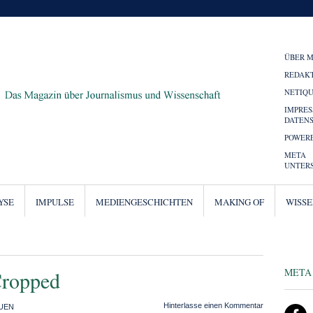
ÜBER 
REDAK
NETIQ
IMPRE
DATEN
POWERE
META
UNTER
YSE
IMPULSE
MEDIENGESCHICHTEN
MAKING OF
WISS
META
Cropped
Hinterlasse einen Kommentar
UEN