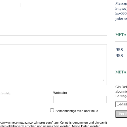
Message
https:
hs=090
jeder se
META
RSS - 
RSS -
META
Gib Dei
abonni
benötigt
Webseite
l
Beiträg
E-
Mail-
Benachrichtige mich über neue
Adress
eingeb
tp://www.meta-magazin.org/impressum/) zur Kenntnis genommen und bin damit
Daten elektronisch erhoben und gespeichert werden. Meine Daten werden