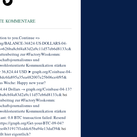
TE KOMMENTARE
tion to you.Continue =>
org/BALANCE-36824-US-DOLLARS-04-
s=626ba8cbf4a83d2a9c11d57eb6d8133c&
ttenbeitrag zur #FactoryWisskomm:
chaftsjournalismus und
wohlorientierte Kommunikation stärken
r 36,824.44 USD ➤ graph.org/Coinbase-04-
4dc6fa895a35ea482007e25b06ce4f95&
as Woche: Happy new year?
4.44 Dollars → graph.org/Coinbase-04-13?
ba8cbf4a83d2a9c11d57eb6d8133c&
bei
enbeitrag zur #FactoryWisskomm:
chaftsjournalismus und
wohlorientierte Kommunikation stärken
tant: 0.8 BTC transaction failed. Resend
ttps://graph.org/Get-your-BTC-09-04?
ee4b31917f1eddc65ba94e13daf39&
bei
eßt hier eigentlich?