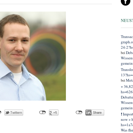
NEUS
Transac
graph.
24-2?h
Deba
bei
Wissens
gemein
Transfe
13?hs=
Met
bei
+ 36,82
hs=626
Debatt
Wissens
gemein
❗ Impor
now > h
hs=1a7
Was fli