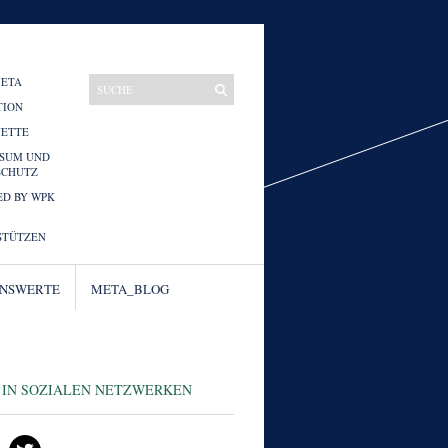
META
TION
UETTE
SSUM UND
SCHUTZ
D BY WPK
STÜTZEN
ENSWERTE
META_BLOG
 IN SOZIALEN NETZWERKEN