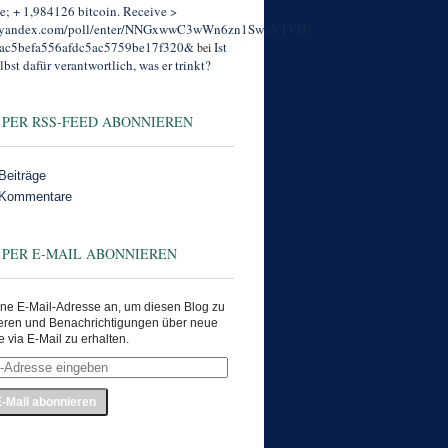
; + 1,984126 bitcoin. Receive >
//yandex.com/poll/enter/NNGxwwC3wWn6zn1SwuVTVH?
ac5befa556afdc5ac5759be17f320&
Ist
bei
lbst dafür verantwortlich, was er trinkt?
 PER RSS-FEED ABONNIEREN
Beiträge
 Kommentare
 PER E-MAIL ABONNIEREN
ne E-Mail-Adresse an, um diesen Blog zu
eren und Benachrichtigungen über neue
e via E-Mail zu erhalten.
e
en