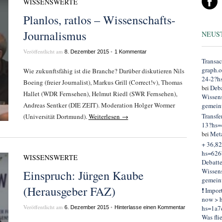
WISSENSWERTE
Planlos, ratlos – Wissenschafts-
Journalismus
NEUS
Veröffentlicht am
•
8. Dezember 2015
1 Kommentar
Transac
graph.
Wie zukunftsfähig ist die Branche? Darüber diskutieren Nils
24-2?h
Boeing (freier Journalist), Markus Grill (Correct!v), Thomas
Deba
bei
Hallet (WDR Fernsehen), Helmut Riedl (SWR Fernsehen),
Wissens
Andreas Sentker (DIE ZEIT). Moderation Holger Wormer
gemein
Transfe
(Universität Dortmund).
Weiterlesen →
13?hs=
Met
bei
+ 36,82
hs=626
WISSENSWERTE
Debatt
Wissens
Einspruch: Jürgen Kaube
gemein
(Herausgeber FAZ)
❗ Impor
now > h
Veröffentlicht am
•
hs=1a7
6. Dezember 2015
Hinterlasse einen Kommentar
Was fli