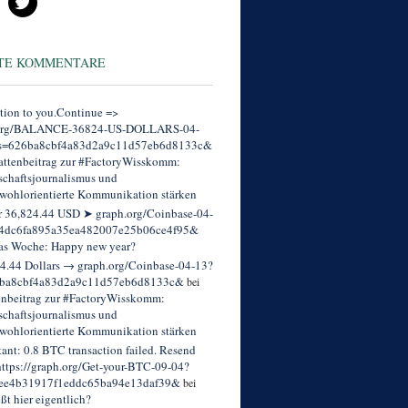
TE KOMMENTARE
tion to you.Continue =>
org/BALANCE-36824-US-DOLLARS-04-
s=626ba8cbf4a83d2a9c11d57eb6d8133c&
ttenbeitrag zur #FactoryWisskomm:
chaftsjournalismus und
wohlorientierte Kommunikation stärken
r 36,824.44 USD ➤ graph.org/Coinbase-04-
4dc6fa895a35ea482007e25b06ce4f95&
as Woche: Happy new year?
4.44 Dollars → graph.org/Coinbase-04-13?
ba8cbf4a83d2a9c11d57eb6d8133c&
bei
enbeitrag zur #FactoryWisskomm:
chaftsjournalismus und
wohlorientierte Kommunikation stärken
tant: 0.8 BTC transaction failed. Resend
ttps://graph.org/Get-your-BTC-09-04?
ee4b31917f1eddc65ba94e13daf39&
bei
eßt hier eigentlich?