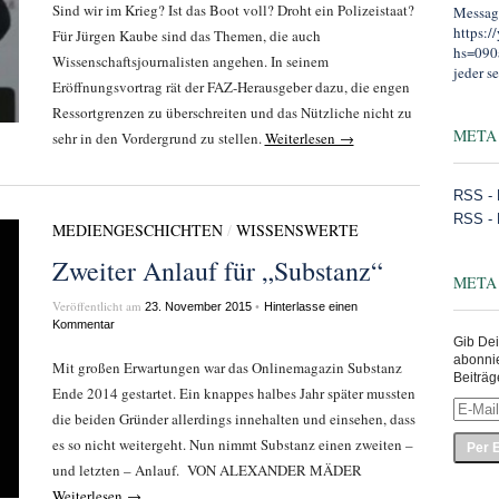
Sind wir im Krieg? Ist das Boot voll? Droht ein Polizeistaat?
Message
https:
Für Jürgen Kaube sind das Themen, die auch
hs=090
Wissenschaftsjournalisten angehen. In seinem
jeder se
Eröffnungsvortrag rät der FAZ-Herausgeber dazu, die engen
Ressortgrenzen zu überschreiten und das Nützliche nicht zu
META
sehr in den Vordergrund zu stellen.
Weiterlesen →
RSS - 
RSS -
MEDIENGESCHICHTEN
/
WISSENSWERTE
Zweiter Anlauf für „Substanz“
META
Veröffentlicht am
•
23. November 2015
Hinterlasse einen
Kommentar
Gib Dei
abonni
Mit großen Erwartungen war das Onlinemagazin Substanz
Beiträg
Ende 2014 gestartet. Ein knappes halbes Jahr später mussten
E-
die beiden Gründer allerdings innehalten und einsehen, dass
Mail-
Adress
es so nicht weitergeht. Nun nimmt Substanz einen zweiten –
eingeb
und letzten – Anlauf. VON ALEXANDER MÄDER
Weiterlesen →