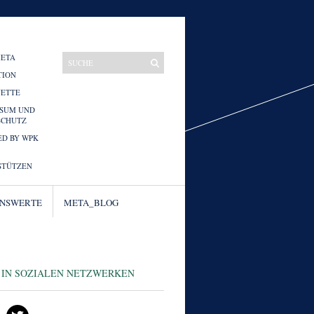
META
TION
UETTE
SSUM UND
SCHUTZ
D BY WPK
STÜTZEN
ENSWERTE
META_BLOG
 IN SOZIALEN NETZWERKEN