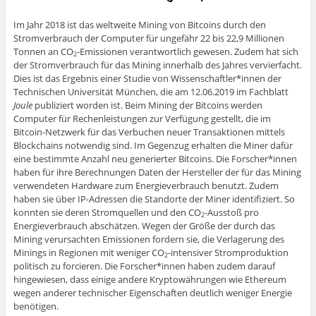
Im Jahr 2018 ist das weltweite Mining von Bitcoins durch den
Stromverbrauch der Computer für ungefähr 22 bis 22,9 Millionen
Tonnen an CO
-Emissionen verantwortlich gewesen. Zudem hat sich
2
der Stromverbrauch für das Mining innerhalb des Jahres vervierfacht.
Dies ist das Ergebnis einer Studie von Wissenschaftler*innen der
Technischen Universität München, die am 12.06.2019 im Fachblatt
Joule
publiziert worden ist. Beim Mining der Bitcoins werden
Computer für Rechenleistungen zur Verfügung gestellt, die im
Bitcoin-Netzwerk für das Verbuchen neuer Transaktionen mittels
Blockchains notwendig sind. Im Gegenzug erhalten die Miner dafür
eine bestimmte Anzahl neu generierter Bitcoins. Die Forscher*innen
haben für ihre Berechnungen Daten der Hersteller der für das Mining
verwendeten Hardware zum Energieverbrauch benutzt. Zudem
haben sie über IP-Adressen die Standorte der Miner identifiziert. So
konnten sie deren Stromquellen und den CO
-Ausstoß pro
2
Energieverbrauch abschätzen. Wegen der Größe der durch das
Mining verursachten Emissionen fordern sie, die Verlagerung des
Minings in Regionen mit weniger CO
-intensiver Stromproduktion
2
politisch zu forcieren. Die Forscher*innen haben zudem darauf
hingewiesen, dass einige andere Kryptowährungen wie Ethereum
wegen anderer technischer Eigenschaften deutlich weniger Energie
benötigen.