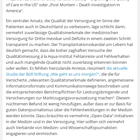
of Care in the US“ oder „Post Mortem – Death Investigation in
America“.
Ein zentraler Ansatz, die Qualität der Versorgung im Sinne der
Patienten auch in Deutschland zu verbessern, läge schlicht darin,
vermehrt zuverlässige Qualitätsmerkmale der medizinischen
Versorgung für Dritte messbar und Defizite in einem zweiten Schritt
transparent zu machen. Der Transplantationsskandal um Lebern hat
deutlich gemacht, dass die bisher zaghaften Versuche der
Qualitätsmessung á la Aqua-Institut Fehlanreize und Fehlverhalten
und auch mangelnde Qualität nicht zuverlässig erkennen können
oder wollen. Es fehlten hierzulande Anreize, resümiert
die aktuelle
Studie der Böll-Stiftung „Wie geht es uns morgen?“
, die die für
Versicherte „relevanten Qualitätsmerkmale definieren, angemessene
Informationsformate und Kommunikationswege beschreiben und
die entsprechenden Berichtspflichten für Leistungsbringende und
Versicherungen zur Marktzugangsvoraussetzung machen“. Diesem
nüchternen Befund ist wenig hinzufügen, außer dass er zur Basis für
guten Datenjournalismus über die Fehlentwicklungen in der Medizin
werden könnte. Dazu bräuchte es vermehrte „Open-Data“-Initiativen
in der Medizin und in der Versorgung. Hier sollten sich vermehrt
auch Verbände von Medizin- und Wissenschaftsjournalisten
engagieren und einmischen.