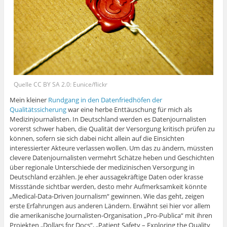
Quelle CC BY SA 2.0: Eunice/flickr
Mein kleiner
Rundgang in den Datenfriedhöfen der
Qualitätssicherung
war eine herbe Enttäuschung für mich als
Medizinjournalisten. In Deutschland werden es Datenjournalisten
vorerst schwer haben, die Qualität der Versorgung kritisch prüfen zu
können, sofern sie sich dabei nicht allein auf die Einsichten
interessierter Akteure verlassen wollen. Um das zu ändern, müssten
clevere Datenjournalisten vermehrt Schätze heben und Geschichten
über regionale Unterschiede der medizinischen Versorgung in
Deutschland erzählen. Je eher aussagekräftige Daten oder krasse
Missstände sichtbar werden, desto mehr Aufmerksamkeit könnte
„Medical-Data-Driven Journalism“ gewinnen. Wie das geht, zeigen
erste Erfahrungen aus anderen Ländern. Erwähnt sei hier vor allem
die amerikanische Journalisten-Organisation „Pro-Publica“ mit ihren
Projekten „Dollars for Docs“, „Patient Safety – Exploring the Quality