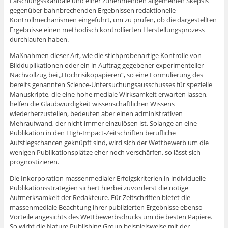
Fälschungsskandale und einer zunehmenden allgemeinen Skepsis
gegenüber bahnbrechenden Ergebnissen redaktionelle
Kontrollmechanismen eingeführt, um zu prüfen, ob die dargestellten
Ergebnisse einen methodisch kontrollierten Herstellungsprozess
durchlaufen haben.
Maßnahmen dieser Art, wie die stichprobenartige Kontrolle von
Bildduplikationen oder ein in Auftrag gegebener experimenteller
Nachvollzug bei „Hochrisikopapieren“, so eine Formulierung des
bereits genannten Science-Untersuchungsausschusses für spezielle
Manuskripte, die eine hohe mediale Wirksamkeit erwarten lassen,
helfen die Glaubwürdigkeit wissenschaftlichen Wissens
wiederherzustellen, bedeuten aber einen administrativen
Mehraufwand, der nicht immer einzulösen ist. Solange an eine
Publikation in den High-Impact-Zeitschriften berufliche
Aufstiegschancen geknüpft sind, wird sich der Wettbewerb um die
wenigen Publikationsplätze eher noch verschärfen, so lässt sich
prognostizieren.
Die Inkorporation massenmedialer Erfolgskriterien in individuelle
Publikationsstrategien sichert hierbei zuvörderst die nötige
Aufmerksamkeit der Redakteure. Für Zeitschriften bietet die
massenmediale Beachtung ihrer publizierten Ergebnisse ebenso
Vorteile angesichts des Wettbewerbsdrucks um die besten Papiere.
So wirbt die Nature Publishing Group beispielsweise mit der