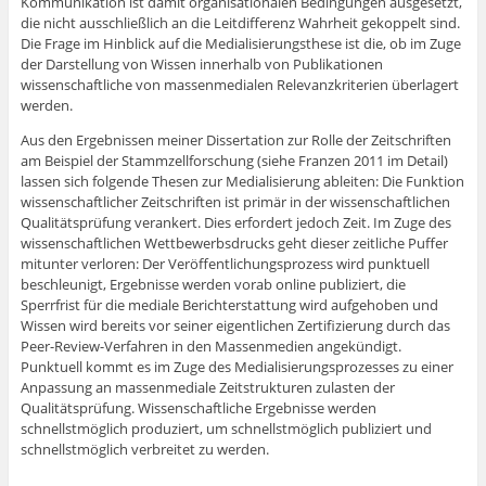
Kommunikation ist damit organisationalen Bedingungen ausgesetzt,
die nicht ausschließlich an die Leitdifferenz Wahrheit gekoppelt sind.
Die Frage im Hinblick auf die Medialisierungsthese ist die, ob im Zuge
der Darstellung von Wissen innerhalb von Publikationen
wissenschaftliche von massenmedialen Relevanzkriterien überlagert
werden.
Aus den Ergebnissen meiner Dissertation zur Rolle der Zeitschriften
am Beispiel der Stammzellforschung (siehe Franzen 2011 im Detail)
lassen sich folgende Thesen zur Medialisierung ableiten: Die Funktion
wissenschaftlicher Zeitschriften ist primär in der wissenschaftlichen
Qualitätsprüfung verankert. Dies erfordert jedoch Zeit. Im Zuge des
wissenschaftlichen Wettbewerbsdrucks geht dieser zeitliche Puffer
mitunter verloren: Der Veröffentlichungsprozess wird punktuell
beschleunigt, Ergebnisse werden vorab online publiziert, die
Sperrfrist für die mediale Berichterstattung wird aufgehoben und
Wissen wird bereits vor seiner eigentlichen Zertifizierung durch das
Peer-Review-Verfahren in den Massenmedien angekündigt.
Punktuell kommt es im Zuge des Medialisierungsprozesses zu einer
Anpassung an massenmediale Zeitstrukturen zulasten der
Qualitätsprüfung. Wissenschaftliche Ergebnisse werden
schnellstmöglich produziert, um schnellstmöglich publiziert und
schnellstmöglich verbreitet zu werden.