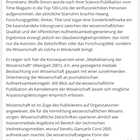
Prominenz; Wolfe-Simon wurde nach ihrer Science-Publikation vom
Time Magazin in die Top 100-Liste der einflussreichsten Personen
aufgenommen, der plötzliche Starruhm brachte Hwang
Forschungsgelder, Ämter, Titel und sogar eine Sonderbriefmarke ein.
Die beanstandete Inkongruenz zwischen der wissenschaftlichen
Qualität und der öffentlichen Aufmerksamkeitsgenerierung der
Ergebnisse erzeugt jedoch ein Glaubwürdigkeitsproblem, das nicht
nur die Autoren, die Zeitschriften oder das Forschungsfeld, sondern
die Wissenschaft als solche in Misskredit bringt.
Es zeigen sich hier die Konsequenzen einer „Medialisierung der
Wissenschaft“ (Weingart 2001), d.h. eine gesteigerte mediale
Beobachtung von Wissenschaft gepaart mit einer zunehmenden
Orientierung der Wissenschaft an journalistischen
Aufmerksamkeitsregeln. Mit Blick auf die wissenschaftliche
Publikation als Kernelement der Wissenschaft lassen sich mögliche
Anpassungsleistungen empirisch erfassen.
Wissenschaft ist im Zuge des Publizierens auf Organisationen
angewiesen, die für die Vermittlung wissenschaftlichen Wissens
sorgen. Wissenschaftliche Zeitschriften operieren ähnlich wie
massenmediale Angebote im Bereich der technischen
Verbreitungsmedien, worauf bereits Giancarlo Corsi 2005
aufmerksam machte. Die wissenschaftseigene Form der