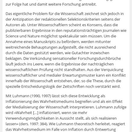
zur Folge hat und damit weitere Forschung antreibt.
Das eigentliche Problem für die Wissenschaft zeichnet sich jedoch in
der Antizipation der redaktionellen Selektionskriterien seitens der
Autoren ab. Unter Wissenschaftlern scheint es Konsens, dass die
publizierbaren Ergebnisse in den reputationsträchtigen Journalen wie
Science und Nature möglichst spektakulär sein müssen. Um die
Annahme eines Manuskripts zu befördern, werden mitunter
weitreichende Behauptungen aufgestellt, die nicht ausreichend
durch die Daten gestützt werden, wie Gutachter inzwischen
beklagen. Die Verkündung sensationeller Forschungsdurchbrüche
läuft jedoch ins Leere, wenn die Ergebnisse der nachträglichen
wissenschaftlichen Prüfung nicht standhalten. Aus der Verquickung
wissenschaftlicher und medialer Erwartungsmuster kann ein Konflikt
innerhalb der Wissenschaft entstehen, der, so die These, durch die
spezielle Entscheidungslogik der Zeitschriften noch verstärkt wird.
Mit Luhmann (1990, 1997) lässt sich diese Entwicklung als
Inflationierung des Wahrheitsmediums begreifen und als ein Effekt
der Medialisierung der Wissenschaft interpretieren. Luhmann zufolge
wird »Wahrheit […] inflationiert, wenn sie mehr
Verwendungsmöglichkeiten in Aussicht stellt, als sich realisieren
lassen« (ders. 1997: 384). Wie Luhmann theoretisch herleitet, reagiert
das Wahrheitsmedium im Falle von Inflation durch Entwertung