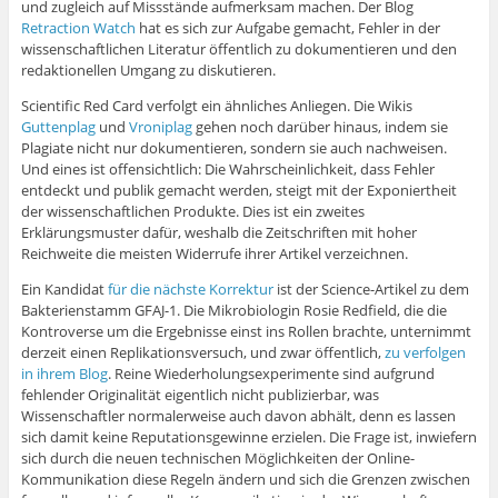
und zugleich auf Missstände aufmerksam machen. Der Blog
Retraction Watch
hat es sich zur Aufgabe gemacht, Fehler in der
wissenschaftlichen Literatur öffentlich zu dokumentieren und den
redaktionellen Umgang zu diskutieren.
Scientific Red Card verfolgt ein ähnliches Anliegen. Die Wikis
Guttenplag
und
Vroniplag
gehen noch darüber hinaus, indem sie
Plagiate nicht nur dokumentieren, sondern sie auch nachweisen.
Und eines ist offensichtlich: Die Wahrscheinlichkeit, dass Fehler
entdeckt und publik gemacht werden, steigt mit der Exponiertheit
der wissenschaftlichen Produkte. Dies ist ein zweites
Erklärungsmuster dafür, weshalb die Zeitschriften mit hoher
Reichweite die meisten Widerrufe ihrer Artikel verzeichnen.
Ein Kandidat
für die nächste Korrektur
ist der Science-Artikel zu dem
Bakterienstamm GFAJ-1. Die Mikrobiologin Rosie Redfield, die die
Kontroverse um die Ergebnisse einst ins Rollen brachte, unternimmt
derzeit einen Replikationsversuch, und zwar öffentlich,
zu verfolgen
in ihrem Blog
. Reine Wiederholungsexperimente sind aufgrund
fehlender Originalität eigentlich nicht publizierbar, was
Wissenschaftler normalerweise auch davon abhält, denn es lassen
sich damit keine Reputationsgewinne erzielen. Die Frage ist, inwiefern
sich durch die neuen technischen Möglichkeiten der Online-
Kommunikation diese Regeln ändern und sich die Grenzen zwischen