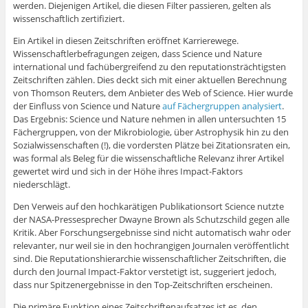
werden. Diejenigen Artikel, die diesen Filter passieren, gelten als
wissenschaftlich zertifiziert.
Ein Artikel in diesen Zeitschriften eröffnet Karrierewege.
Wissenschaftlerbefragungen zeigen, dass Science und Nature
international und fachübergreifend zu den reputationsträchtigsten
Zeitschriften zählen. Dies deckt sich mit einer aktuellen Berechnung
von Thomson Reuters, dem Anbieter des Web of Science. Hier wurde
der Einfluss von Science und Nature
auf Fächergruppen analysiert
.
Das Ergebnis: Science und Nature nehmen in allen untersuchten 15
Fächergruppen, von der Mikrobiologie, über Astrophysik hin zu den
Sozialwissenschaften (!), die vordersten Plätze bei Zitationsraten ein,
was formal als Beleg für die wissenschaftliche Relevanz ihrer Artikel
gewertet wird und sich in der Höhe ihres Impact-Faktors
niederschlägt.
Den Verweis auf den hochkarätigen Publikationsort Science nutzte
der NASA-Pressesprecher Dwayne Brown als Schutzschild gegen alle
Kritik. Aber Forschungsergebnisse sind nicht automatisch wahr oder
relevanter, nur weil sie in den hochrangigen Journalen veröffentlicht
sind. Die Reputationshierarchie wissenschaftlicher Zeitschriften, die
durch den Journal Impact-Faktor verstetigt ist, suggeriert jedoch,
dass nur Spitzenergebnisse in den Top-Zeitschriften erscheinen.
Die primäre Funktion eines Zeitschriftenaufsatzes ist es, den