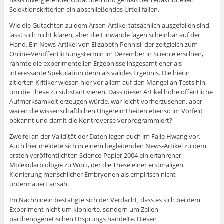
Basis divergierender Gutachten und gemäß der redaktionellen
Selektionskriterien ein abschließendes Urteil fällen.
Wie die Gutachten zu dem Arsen-Artikel tatsächlich ausgefallen sind,
lässt sich nicht klären, aber die Einwände lagen scheinbar auf der
Hand. Ein News-Artikel von Elizabeth Pennisi, der zeitgleich zum
Online-Veröffentlichungstermin im Dezember in Science erschien,
rahmte die experimentellen Ergebnisse insgesamt eher als
interessante Spekulation denn als valides Ergebnis. Die hierin
zitierten Kritiker wiesen hier vor allem auf den Mangel an Tests hin,
um die These zu substantivieren. Dass dieser Artikel hohe öffentliche
Aufmerksamkeit erzeugen würde, war leicht vorherzusehen, aber
waren die wissenschaftlichen Ungereimtheiten ebenso im Vorfeld
bekannt und damit die Kontroverse vorprogrammiert?
Zweifel an der Validität der Daten lagen auch im Falle Hwang vor.
Auch hier meldete sich in einem begleitenden News-Artikel zu dem
ersten veröffentlichten Science-Papier 2004 ein erfahrener
Molekularbiologie zu Wort, der die These einer erstmaligen
Klonierung menschlicher Embryonen als empirisch nicht
untermauert ansah.
Im Nachhinein bestätigte sich der Verdacht, dass es sich bei dem
Experiment nicht um klonierte, sondern um Zellen
parthenogenetischen Ursprungs handelte. Diesen