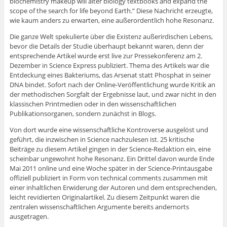
biochemistry makeup will alter biology textbooks and expand the
scope of the search for life beyond Earth.“ Diese Nachricht erzeugte,
wie kaum anders zu erwarten, eine außerordentlich hohe Resonanz.
Die ganze Welt spekulierte über die Existenz außerirdischen Lebens,
bevor die Details der Studie überhaupt bekannt waren, denn der
entsprechende Artikel wurde erst live zur Pressekonferenz am 2.
Dezember in Science Express publiziert. Thema des Artikels war die
Entdeckung eines Bakteriums, das Arsenat statt Phosphat in seiner
DNA bindet. Sofort nach der Online-Veröffentlichung wurde Kritik an
der methodischen Sorgfalt der Ergebnisse laut, und zwar nicht in den
klassischen Printmedien oder in den wissenschaftlichen
Publikationsorganen, sondern zunächst in Blogs.
Von dort wurde eine wissenschaftliche Kontroverse ausgelöst und
geführt, die inzwischen in Science nachzulesen ist. 25 kritische
Beiträge zu diesem Artikel gingen in der Science-Redaktion ein, eine
scheinbar ungewohnt hohe Resonanz. Ein Drittel davon wurde Ende
Mai 2011 online und eine Woche später in der Science-Printausgabe
offiziell publiziert in Form von technical comments zusammen mit
einer inhaltlichen Erwiderung der Autoren und dem entsprechenden,
leicht revidierten Originalartikel. Zu diesem Zeitpunkt waren die
zentralen wissenschaftlichen Argumente bereits andernorts
ausgetragen.