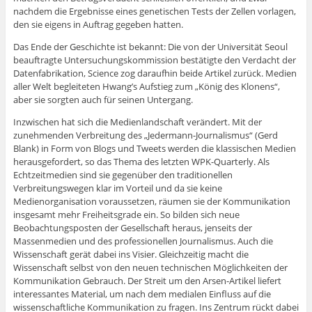
nachdem die Ergebnisse eines genetischen Tests der Zellen vorlagen,
den sie eigens in Auftrag gegeben hatten.
Das Ende der Geschichte ist bekannt: Die von der Universität Seoul
beauftragte Untersuchungskommission bestätigte den Verdacht der
Datenfabrikation, Science zog daraufhin beide Artikel zurück. Medien
aller Welt begleiteten Hwang’s Aufstieg zum „König des Klonens“,
aber sie sorgten auch für seinen Untergang.
Inzwischen hat sich die Medienlandschaft verändert. Mit der
zunehmenden Verbreitung des „Jedermann-Journalismus“ (Gerd
Blank) in Form von Blogs und Tweets werden die klassischen Medien
herausgefordert, so das Thema des letzten WPK-Quarterly. Als
Echtzeitmedien sind sie gegenüber den traditionellen
Verbreitungswegen klar im Vorteil und da sie keine
Medienorganisation voraussetzen, räumen sie der Kommunikation
insgesamt mehr Freiheitsgrade ein. So bilden sich neue
Beobachtungsposten der Gesellschaft heraus, jenseits der
Massenmedien und des professionellen Journalismus. Auch die
Wissenschaft gerät dabei ins Visier. Gleichzeitig macht die
Wissenschaft selbst von den neuen technischen Möglichkeiten der
Kommunikation Gebrauch. Der Streit um den Arsen-Artikel liefert
interessantes Material, um nach dem medialen Einfluss auf die
wissenschaftliche Kommunikation zu fragen. Ins Zentrum rückt dabei