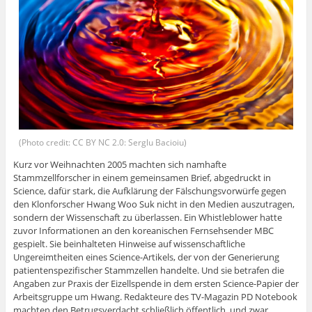
(Photo credit: CC BY NC 2.0: Serglu Bacioiu)
Kurz vor Weihnachten 2005 machten sich namhafte
Stammzellforscher in einem gemeinsamen Brief, abgedruckt in
Science, dafür stark, die Aufklärung der Fälschungsvorwürfe gegen
den Klonforscher Hwang Woo Suk nicht in den Medien auszutragen,
sondern der Wissenschaft zu überlassen. Ein Whistleblower hatte
zuvor Informationen an den koreanischen Fernsehsender MBC
gespielt. Sie beinhalteten Hinweise auf wissenschaftliche
Ungereimtheiten eines Science-Artikels, der von der Generierung
patientenspezifischer Stammzellen handelte. Und sie betrafen die
Angaben zur Praxis der Eizellspende in dem ersten Science-Papier der
Arbeitsgruppe um Hwang. Redakteure des TV-Magazin PD Notebook
machten den Betrugsverdacht schließlich öffentlich, und zwar