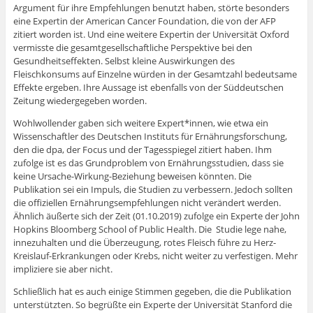
Argument für ihre Empfehlungen benutzt haben, störte besonders
eine Expertin der American Cancer Foundation, die von der AFP
zitiert worden ist. Und eine weitere Expertin der Universität Oxford
vermisste die gesamtgesellschaftliche Perspektive bei den
Gesundheitseffekten. Selbst kleine Auswirkungen des
Fleischkonsums auf Einzelne würden in der Gesamtzahl bedeutsame
Effekte ergeben. Ihre Aussage ist ebenfalls von der Süddeutschen
Zeitung wiedergegeben worden.
Wohlwollender gaben sich weitere Expert*innen, wie etwa ein
Wissenschaftler des Deutschen Instituts für Ernährungsforschung,
den die dpa, der Focus und der Tagesspiegel zitiert haben. Ihm
zufolge ist es das Grundproblem von Ernährungsstudien, dass sie
keine Ursache-Wirkung-Beziehung beweisen könnten. Die
Publikation sei ein Impuls, die Studien zu verbessern. Jedoch sollten
die offiziellen Ernährungsempfehlungen nicht verändert werden.
Ähnlich äußerte sich der Zeit (01.10.2019) zufolge ein Experte der John
Hopkins Bloomberg School of Public Health. Die Studie lege nahe,
innezuhalten und die Überzeugung, rotes Fleisch führe zu Herz-
Kreislauf-Erkrankungen oder Krebs, nicht weiter zu verfestigen. Mehr
impliziere sie aber nicht.
Schließlich hat es auch einige Stimmen gegeben, die die Publikation
unterstützten. So begrüßte ein Experte der Universität Stanford die