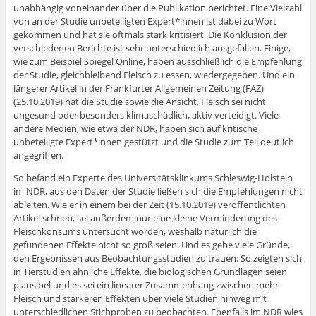
unabhängig voneinander über die Publikation berichtet. Eine Vielzahl
von an der Studie unbeteiligten Expert*innen ist dabei zu Wort
gekommen und hat sie oftmals stark kritisiert. Die Konklusion der
verschiedenen Berichte ist sehr unterschiedlich ausgefallen. Einige,
wie zum Beispiel Spiegel Online, haben ausschließlich die Empfehlung
der Studie, gleichbleibend Fleisch zu essen, wiedergegeben. Und ein
längerer Artikel in der Frankfurter Allgemeinen Zeitung (FAZ)
(25.10.2019) hat die Studie sowie die Ansicht, Fleisch sei nicht
ungesund oder besonders klimaschädlich, aktiv verteidigt. Viele
andere Medien, wie etwa der NDR, haben sich auf kritische
unbeteiligte Expert*innen gestützt und die Studie zum Teil deutlich
angegriffen.
So befand ein Experte des Universitätsklinkums Schleswig-Holstein
im NDR, aus den Daten der Studie ließen sich die Empfehlungen nicht
ableiten. Wie er in einem bei der Zeit (15.10.2019) veröffentlichten
Artikel schrieb, sei außerdem nur eine kleine Verminderung des
Fleischkonsums untersucht worden, weshalb natürlich die
gefundenen Effekte nicht so groß seien. Und es gebe viele Gründe,
den Ergebnissen aus Beobachtungsstudien zu trauen: So zeigten sich
in Tierstudien ähnliche Effekte, die biologischen Grundlagen seien
plausibel und es sei ein linearer Zusammenhang zwischen mehr
Fleisch und stärkeren Effekten über viele Studien hinweg mit
unterschiedlichen Stichproben zu beobachten. Ebenfalls im NDR wies