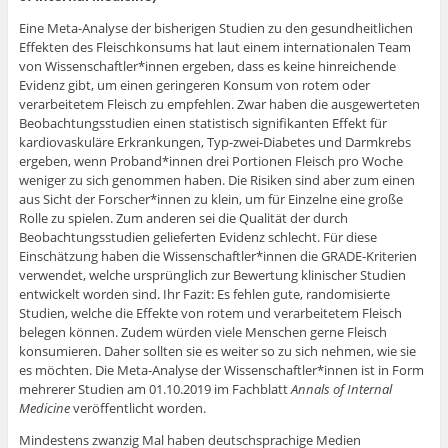
Eine Meta-Analyse der bisherigen Studien zu den gesundheitlichen
Effekten des Fleischkonsums hat laut einem internationalen Team
von Wissenschaftler*innen ergeben, dass es keine hinreichende
Evidenz gibt, um einen geringeren Konsum von rotem oder
verarbeitetem Fleisch zu empfehlen. Zwar haben die ausgewerteten
Beobachtungsstudien einen statistisch signifikanten Effekt für
kardiovaskuläre Erkrankungen, Typ-zwei-Diabetes und Darmkrebs
ergeben, wenn Proband*innen drei Portionen Fleisch pro Woche
weniger zu sich genommen haben. Die Risiken sind aber zum einen
aus Sicht der Forscher*innen zu klein, um für Einzelne eine große
Rolle zu spielen. Zum anderen sei die Qualität der durch
Beobachtungsstudien gelieferten Evidenz schlecht. Für diese
Einschätzung haben die Wissenschaftler*innen die GRADE-Kriterien
verwendet, welche ursprünglich zur Bewertung klinischer Studien
entwickelt worden sind. Ihr Fazit: Es fehlen gute, randomisierte
Studien, welche die Effekte von rotem und verarbeitetem Fleisch
belegen können. Zudem würden viele Menschen gerne Fleisch
konsumieren. Daher sollten sie es weiter so zu sich nehmen, wie sie
es möchten. Die Meta-Analyse der Wissenschaftler*innen ist in Form
mehrerer Studien am 01.10.2019 im Fachblatt
Annals of Internal
Medicine
veröffentlicht worden.
Mindestens zwanzig Mal haben deutschsprachige Medien