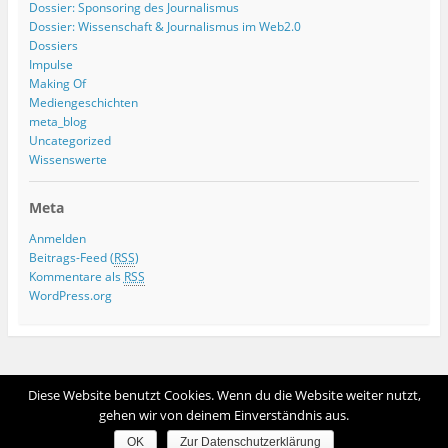
Dossier: Sponsoring des Journalismus
Dossier: Wissenschaft & Journalismus im Web2.0
Dossiers
Impulse
Making Of
Mediengeschichten
meta_blog
Uncategorized
Wissenswerte
Meta
Anmelden
Beitrags-Feed (
RSS
)
Kommentare als
RSS
WordPress.org
Ganze Seite ansehen
Diese Website benutzt Cookies. Wenn du die Website weiter nutzt,
Proudly powered by WordPress
gehen wir von deinem Einverständnis aus.
OK
Zur Datenschutzerklärung