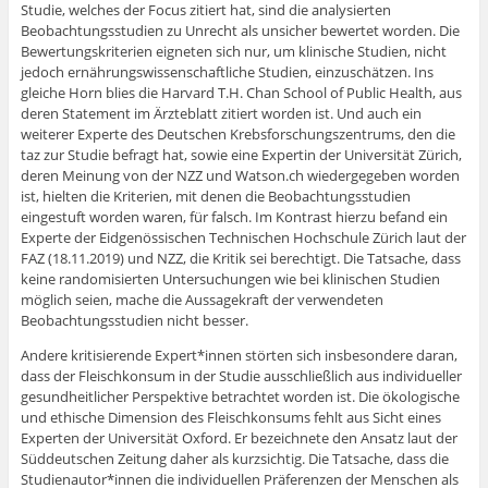
Studie, welches der Focus zitiert hat, sind die analysierten
Beobachtungsstudien zu Unrecht als unsicher bewertet worden. Die
Bewertungskriterien eigneten sich nur, um klinische Studien, nicht
jedoch ernährungswissenschaftliche Studien, einzuschätzen. Ins
gleiche Horn blies die Harvard T.H. Chan School of Public Health, aus
deren Statement im Ärzteblatt zitiert worden ist. Und auch ein
weiterer Experte des Deutschen Krebsforschungszentrums, den die
taz zur Studie befragt hat, sowie eine Expertin der Universität Zürich,
deren Meinung von der NZZ und Watson.ch wiedergegeben worden
ist, hielten die Kriterien, mit denen die Beobachtungsstudien
eingestuft worden waren, für falsch. Im Kontrast hierzu befand ein
Experte der Eidgenössischen Technischen Hochschule Zürich laut der
FAZ (18.11.2019) und NZZ, die Kritik sei berechtigt. Die Tatsache, dass
keine randomisierten Untersuchungen wie bei klinischen Studien
möglich seien, mache die Aussagekraft der verwendeten
Beobachtungsstudien nicht besser.
Andere kritisierende Expert*innen störten sich insbesondere daran,
dass der Fleischkonsum in der Studie ausschließlich aus individueller
gesundheitlicher Perspektive betrachtet worden ist. Die ökologische
und ethische Dimension des Fleischkonsums fehlt aus Sicht eines
Experten der Universität Oxford. Er bezeichnete den Ansatz laut der
Süddeutschen Zeitung daher als kurzsichtig. Die Tatsache, dass die
Studienautor*innen die individuellen Präferenzen der Menschen als