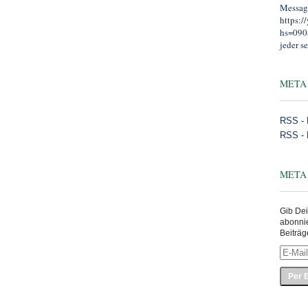
Message
https:
hs=090
jeder se
META
RSS - 
RSS -
META
Gib Dei
abonni
Beiträg
E-
Mail-
Adress
eingeb