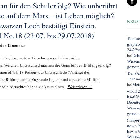
n für den Schulerfolg? Wie unberührt
ee auf dem Mars – ist Leben möglich?
NEUS
warzen Loch bestätigt Einstein.
 No.18 (23.07. bis 29.07.2018)
Transac
graph.
 einen Kommentar
24-2?h
Deba
bei
nter, über welche Forschungsergebnisse viele
Wissens
en: Welchen Unterschied machen die Gene für den Bildungserfolg?
gemein
nen elf bis 13 Prozent der Unterschiede (Varianz) des
Transfe
13?hs=
der Bildungsjahre. Zugrunde liegen rund circa eine Million
Met
bei
zeln betrachtet haben sie kaum einen...
Weiterlesen →
+ 36,82
hs=626
Debatt
Wissens
gemein
❗ Impor
now > h
hs=1a7
Was fli