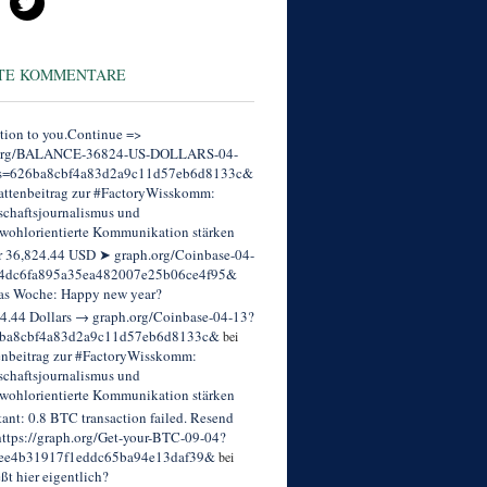
TE KOMMENTARE
tion to you.Continue =>
org/BALANCE-36824-US-DOLLARS-04-
s=626ba8cbf4a83d2a9c11d57eb6d8133c&
ttenbeitrag zur #FactoryWisskomm:
chaftsjournalismus und
wohlorientierte Kommunikation stärken
r 36,824.44 USD ➤ graph.org/Coinbase-04-
4dc6fa895a35ea482007e25b06ce4f95&
as Woche: Happy new year?
4.44 Dollars → graph.org/Coinbase-04-13?
ba8cbf4a83d2a9c11d57eb6d8133c&
bei
enbeitrag zur #FactoryWisskomm:
chaftsjournalismus und
wohlorientierte Kommunikation stärken
tant: 0.8 BTC transaction failed. Resend
ttps://graph.org/Get-your-BTC-09-04?
ee4b31917f1eddc65ba94e13daf39&
bei
eßt hier eigentlich?