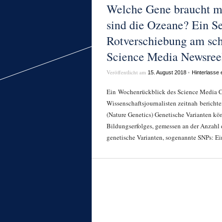
Welche Gene braucht ma
sind die Ozeane? Ein S
Rotverschiebung am sch
Science Media Newsreel
Veröffentlicht am
•
15. August 2018
Hinterlasse
Ein Wochenrückblick des Science Media Ce
Wissenschaftsjournalisten zeitnah bericht
(Nature Genetics) Genetische Varianten kön
Bildungserfolges, gemessen an der Anzahl 
genetische Varianten, sogenannte SNPs: Ein