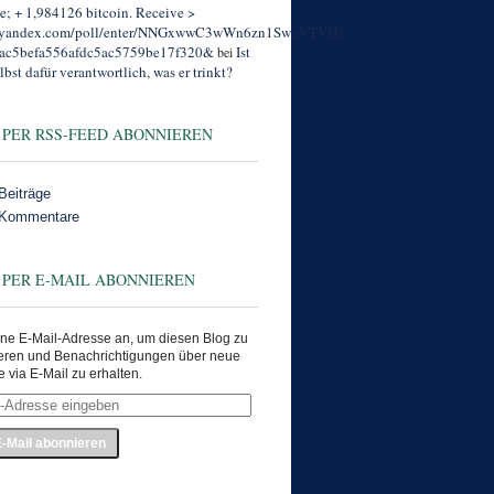
; + 1,984126 bitcoin. Receive >
//yandex.com/poll/enter/NNGxwwC3wWn6zn1SwuVTVH?
ac5befa556afdc5ac5759be17f320&
Ist
bei
lbst dafür verantwortlich, was er trinkt?
 PER RSS-FEED ABONNIEREN
Beiträge
 Kommentare
 PER E-MAIL ABONNIEREN
ne E-Mail-Adresse an, um diesen Blog zu
eren und Benachrichtigungen über neue
e via E-Mail zu erhalten.
e
en