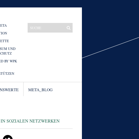
META
TION
UETTE
SSUM UND
SCHUTZ
D BY WPK
STÜTZEN
ENSWERTE
META_BLOG
 IN SOZIALEN NETZWERKEN