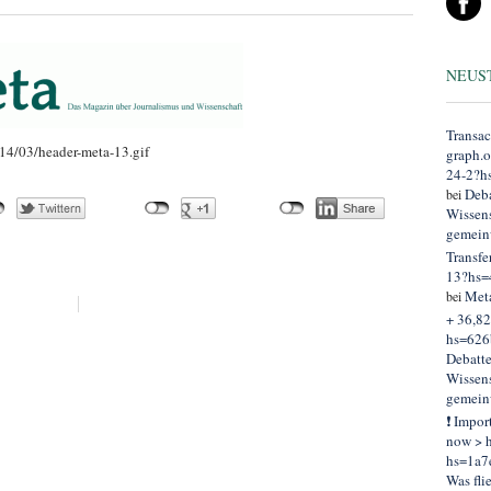
NEUS
Transac
14/03/header-meta-13.gif
graph.
24-2?h
Deba
bei
Wissens
gemein
Transfe
13?hs=
Met
bei
+ 36,82
hs=626
Debatt
Wissens
gemein
❗ Impor
now > h
hs=1a7
Was fli