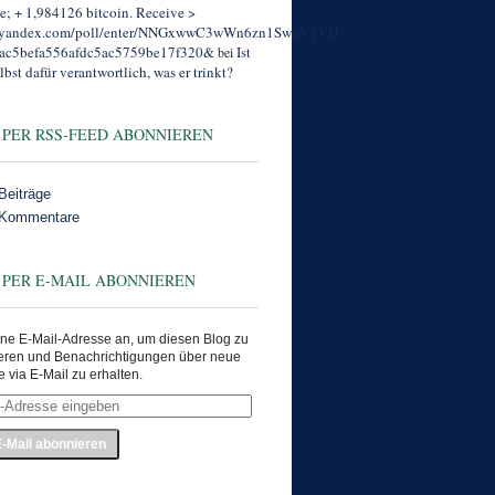
; + 1,984126 bitcoin. Receive >
//yandex.com/poll/enter/NNGxwwC3wWn6zn1SwuVTVH?
ac5befa556afdc5ac5759be17f320&
Ist
bei
lbst dafür verantwortlich, was er trinkt?
 PER RSS-FEED ABONNIEREN
Beiträge
 Kommentare
 PER E-MAIL ABONNIEREN
ne E-Mail-Adresse an, um diesen Blog zu
eren und Benachrichtigungen über neue
e via E-Mail zu erhalten.
e
en