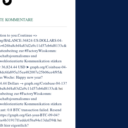
TE KOMMENTARE
tion to you.Continue =>
org/BALANCE-36824-US-DOLLARS-04-
s=626ba8cbf4a83d2a9c11d57eb6d8133c&
ttenbeitrag zur #FactoryWisskomm:
chaftsjournalismus und
wohlorientierte Kommunikation stärken
r 36,824.44 USD ➤ graph.org/Coinbase-04-
4dc6fa895a35ea482007e25b06ce4f95&
as Woche: Happy new year?
4.44 Dollars → graph.org/Coinbase-04-13?
ba8cbf4a83d2a9c11d57eb6d8133c&
bei
enbeitrag zur #FactoryWisskomm:
chaftsjournalismus und
wohlorientierte Kommunikation stärken
tant: 0.8 BTC transaction failed. Resend
ttps://graph.org/Get-your-BTC-09-04?
ee4b31917f1eddc65ba94e13daf39&
bei
eßt hier eigentlich?