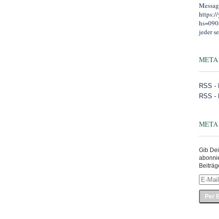
Message
https:
hs=090
jeder se
META
RSS - 
RSS -
META
Gib Dei
abonni
Beiträg
E-
Mail-
Adress
eingeb