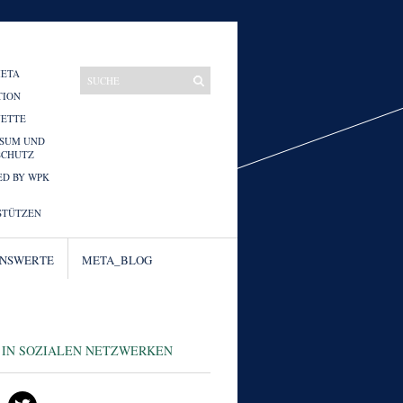
META
TION
UETTE
SSUM UND
SCHUTZ
D BY WPK
STÜTZEN
ENSWERTE
META_BLOG
 IN SOZIALEN NETZWERKEN