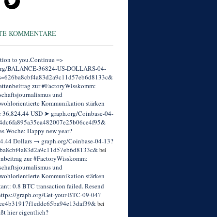
TE KOMMENTARE
tion to you.Continue =>
org/BALANCE-36824-US-DOLLARS-04-
s=626ba8cbf4a83d2a9c11d57eb6d8133c&
ttenbeitrag zur #FactoryWisskomm:
chaftsjournalismus und
wohlorientierte Kommunikation stärken
r 36,824.44 USD ➤ graph.org/Coinbase-04-
4dc6fa895a35ea482007e25b06ce4f95&
as Woche: Happy new year?
4.44 Dollars → graph.org/Coinbase-04-13?
ba8cbf4a83d2a9c11d57eb6d8133c&
bei
enbeitrag zur #FactoryWisskomm:
chaftsjournalismus und
wohlorientierte Kommunikation stärken
tant: 0.8 BTC transaction failed. Resend
ttps://graph.org/Get-your-BTC-09-04?
ee4b31917f1eddc65ba94e13daf39&
bei
eßt hier eigentlich?