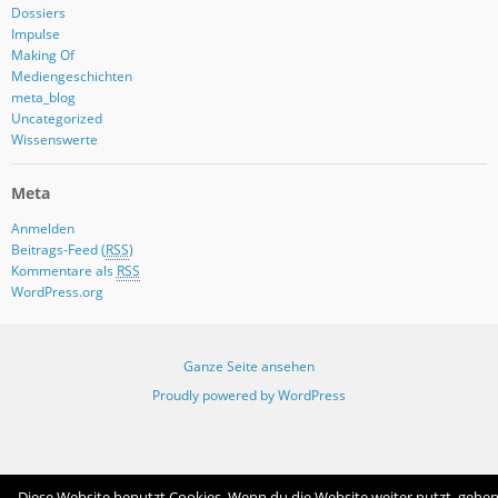
Dossiers
Impulse
Making Of
Mediengeschichten
meta_blog
Uncategorized
Wissenswerte
Meta
Anmelden
Beitrags-Feed (
RSS
)
Kommentare als
RSS
WordPress.org
Ganze Seite ansehen
Proudly powered by WordPress
Diese Website benutzt Cookies. Wenn du die Website weiter nutzt, gehe