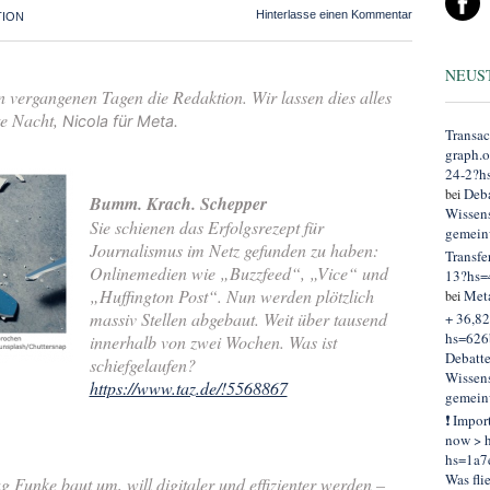
Hinterlasse einen Kommentar
TION
NEUS
en vergangenen Tagen die Redaktion. Wir lassen dies alles
te Nacht,
Nicola für Meta.
Transac
graph.
24-2?h
Deba
bei
Bumm. Krach. Schepper
Wissens
Sie schienen das Erfolgsrezept für
gemein
Journalismus im Netz gefunden zu haben:
Transfe
Onlinemedien wie „Buzzfeed“, „Vice“ und
13?hs=
„Huffington Post“. Nun werden plötzlich
Met
bei
massiv Stellen abgebaut. Weit über tausend
+ 36,82
hs=626
innerhalb von zwei Wochen. Was ist
Debatt
schiefgelaufen?
Wissens
https://www.taz.de/!5568867
gemein
❗ Impor
now > h
hs=1a7
Was fli
 Funke baut um, will digitaler und effizienter werden –