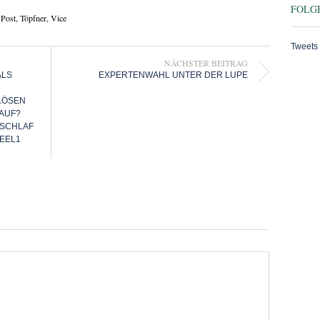
FOLGE
 Post
,
Töpfner
,
Vice
Tweets
NÄCHSTER BEITRAG
ALS
EXPERTENWAHL UNTER DER LUPE
 LÖSEN
 AUF?
 SCHLAF
EEL1