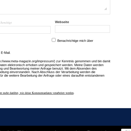
benötigt
Webseite
l
Benachrichtige mich über
 E-Mail.
tp://www.meta-magazin.org/impressum/) zur Kenntnis genommen und bin damit
Daten elektronisch erhoben und gespeichert werden. Meine Daten werden
ng und Beantwortung meiner Anfrage benutzt. Mit dem Absenden des
rbeitung einverstanden. Nach Abschluss der Verarbeitung werden die
für die weitere Bearbeitung der Anfrage oder eines daraufhin entstandenen
re mehr darüber, wie deine Kommentardaten verarbeitet werden
.