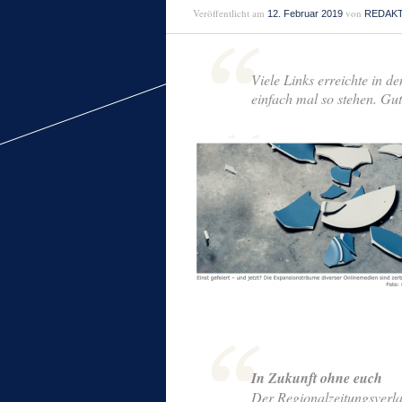
Veröffentlicht am
von
12. Februar 2019
REDAK
Viele Links erreichte in d
einfach mal so stehen. Gu
In Zukunft ohne euch
Der Regionalzeitungsverlag