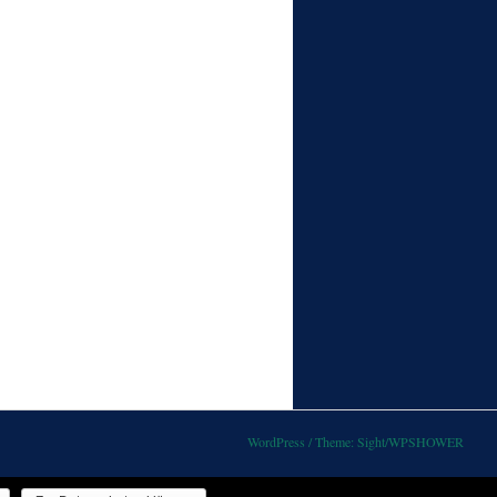
WordPress
/
Theme: Sight/WPSHOWER