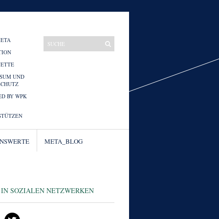
META
TION
UETTE
SSUM UND
SCHUTZ
D BY WPK
STÜTZEN
ENSWERTE
META_BLOG
 IN SOZIALEN NETZWERKEN