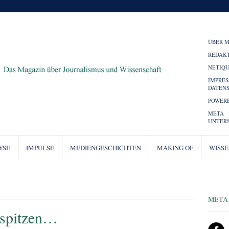
ÜBER 
REDAK
NETIQ
IMPRE
DATEN
POWERE
META
UNTER
YSE
IMPULSE
MEDIENGESCHICHTEN
MAKING OF
WISS
META
sspitzen…