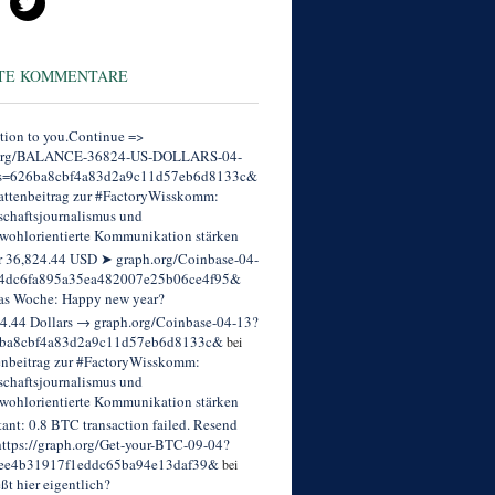
TE KOMMENTARE
tion to you.Continue =>
org/BALANCE-36824-US-DOLLARS-04-
s=626ba8cbf4a83d2a9c11d57eb6d8133c&
ttenbeitrag zur #FactoryWisskomm:
chaftsjournalismus und
wohlorientierte Kommunikation stärken
r 36,824.44 USD ➤ graph.org/Coinbase-04-
4dc6fa895a35ea482007e25b06ce4f95&
as Woche: Happy new year?
4.44 Dollars → graph.org/Coinbase-04-13?
ba8cbf4a83d2a9c11d57eb6d8133c&
bei
enbeitrag zur #FactoryWisskomm:
chaftsjournalismus und
wohlorientierte Kommunikation stärken
tant: 0.8 BTC transaction failed. Resend
ttps://graph.org/Get-your-BTC-09-04?
ee4b31917f1eddc65ba94e13daf39&
bei
eßt hier eigentlich?