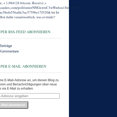
; + 1,984126 bitcoin. Receive >
//yandex.com/poll/enter/NNGxwwC3wWn6zn1SwuVTVH?
ac5befa556afdc5ac5759be17f320&
Ist
bei
lbst dafür verantwortlich, was er trinkt?
 PER RSS-FEED ABONNIEREN
Beiträge
 Kommentare
 PER E-MAIL ABONNIEREN
ne E-Mail-Adresse an, um diesen Blog zu
eren und Benachrichtigungen über neue
e via E-Mail zu erhalten.
e
en