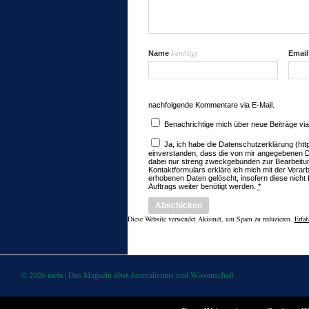
benötigt
Name
Emai
nachfolgende Kommentare via E-Mail.
Benachrichtige mich über neue Beiträge via
Ja, ich habe die Datenschutzerklärung (ht
einverstanden, dass die von mir angegebenen 
dabei nur streng zweckgebunden zur Bearbeitu
Kontaktformulars erkläre ich mich mit der Vera
erhobenen Daten gelöscht, insofern diese nicht 
Auftrags weiter benötigt werden.
*
Diese Website verwendet Akismet, um Spam zu reduzieren.
Erfah
© 2026 meta | Das Magazin über Journalismus und Wissenschaft