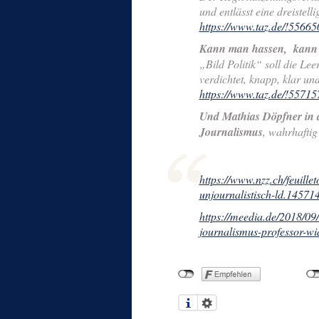
und entlässt eine dreistell
https://www.taz.de/!55665
Kann man hassen, kann 
„Bild Politik“ soll die Lee
verdichtet, knapp, klar un
https://www.taz.de/!55715
Und Mathias Döpfner in 
Journalismus
, wahrhaftig
https://www.nzz.ch/feuille
unjournalistisch-ld.14571
https://meedia.de/2018/09/
journalismus-professor-wi