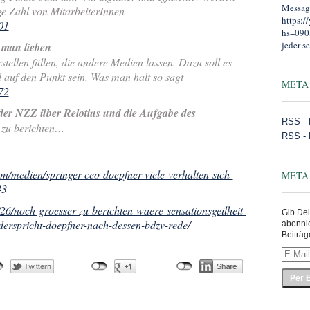
Message
ige Zahl von MitarbeiterInnen
https:
01
hs=090
jeder se
man lieben
rstellen füllen, die andere Medien lassen. Dazu soll es
d auf den Punkt sein. Was man halt so sagt
META
72
der NZZ über Relotius und die Aufgabe des
RSS - 
 zu berichten…
RSS -
ton/medien/springer-ceo-doepfner-viele-verhalten-sich-
META
43
26/noch-groesser-zu-berichten-waere-sensationsgeilheit-
Gib Dei
derspricht-doepfner-nach-dessen-bdzv-rede/
abonni
Beiträg
E-
Mail-
Adress
eingeb