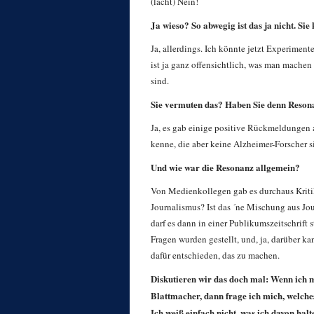
(lacht) Nein!
Ja wieso? So abwegig ist das ja nicht. Si
Ja, allerdings. Ich könnte jetzt Experiment
ist ja ganz offensichtlich, was man machen 
sind.
Sie vermuten das? Haben Sie denn Resonan
Ja, es gab einige positive Rückmeldungen 
kenne, die aber keine Alzheimer-Forscher s
Und wie war die Resonanz allgemein?
Von Medienkollegen gab es durchaus Kritik.
Journalismus? Ist das ´ne Mischung aus Jo
darf es dann in einer Publikumszeitschrift 
Fragen wurden gestellt, und, ja, darüber k
dafür entschieden, das zu machen.
Diskutieren wir das doch mal: Wenn ich 
Blattmacher, dann frage ich mich, welches
Ich weiß einfach nicht, was ich davon halte