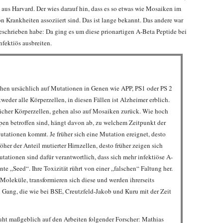
aus Harvard. Der wies darauf hin, dass es so etwas wie Mosaiken im
n Krankheiten assoziiert sind. Das ist lange bekannt. Das andere war
geschrieben habe: Da ging es um diese prionartigen A-Beta Peptide bei
nfektiös ausbreiten.
en ursächlich auf Mutationen in Genen wie APP, PS1 oder PS 2
weder alle Körperzellen, in diesen Fällen ist Alzheimer erblich.
dlicher Körperzellen, gehen also auf Mosaiken zurück. Wie hoch
pen betroffen sind, hängt davon ab, zu welchem Zeitpunkt der
ationen kommt. Je früher sich eine Mutation ereignet, desto
her der Anteil mutierter Hirnzellen, desto früher zeigen sich
ationen sind dafür verantwortlich, dass sich mehr infektiöse A-
nte „Seed“. Ihre Toxizität rührt von einer „falschen“ Faltung her.
 Moleküle, transformieren sich diese und werden ihrerseits
 Gang, die wie bei BSE, Creutzfeld-Jakob und Kuru mit der Zeit
uht maßgeblich auf den Arbeiten folgender Forscher: Mathias