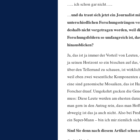
….. ich schon gar nicht…..
und da traut sich jetzt ein Journalist m
…
unterschiedlichen Forschungssträngen vera
deshalb nicht vorgetragen worden, weil di
Forschungsfeldern so umfangreich ist, da
hinausblicken?
Ja, das ist ja immer der Vorteil von Leuten
ja seinen Horizont so ein bisschen auf da
über den Tellerrand zu schauen, ist wirklic
weil eben zwei wesentliche Komponenten z
eine sind genomische Mosaiken, das ist Ha
Forscher drauf. Umgekehrt gucken die Gen
muss: Diese Leute werden am ehesten dara
man gern in den Antrag rein, dass man Ho
abwegig ist das ja auch nicht. Also bei F
ein Super-Mann – bin ich mir ziemlich siche
Sind Sie denn nach diesem Artikel schon