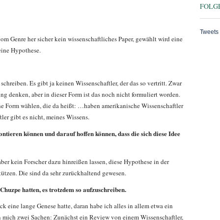
FOLGE
Tweets
 vom Genre her sicher kein wissenschaftliches Paper, gewählt wird eine
 eine Hypothese.
chreiben. Es gibt ja keinen Wissenschaftler, der das so vertritt. Zwar
tung denken, aber in dieser Form ist das noch nicht formuliert worden.
he Form wählen, die da heißt: …haben amerikanische Wissenschaftler
ler gibt es nicht, meines Wissens.
ontieren können und darauf hoffen können, dass die sich diese Idee
 aber kein Forscher dazu hinreißen lassen, diese Hypothese in der
stützen. Die sind da sehr zurückhaltend gewesen.
e Chuzpe hatten, es trotzdem so aufzuschreiben.
k eine lange Genese hatte, daran habe ich alles in allem etwa ein
ben mich zwei Sachen: Zunächst ein Review von einem Wissenschaftler,