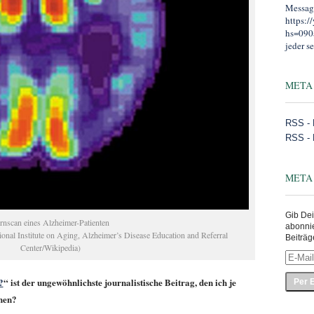
Message
https:
hs=090
jeder se
META
RSS - 
RSS -
META
Gib Dei
rnscan eines Alzheimer-Patienten
abonni
onal Institute on Aging, Alzheimer’s Disease Education and Referral
Beiträg
Center/Wikipedia)
E-
Mail-
Adress
?
“ ist der ungewöhnlichste journalistische Beitrag, den ich je
eingeb
ehen?