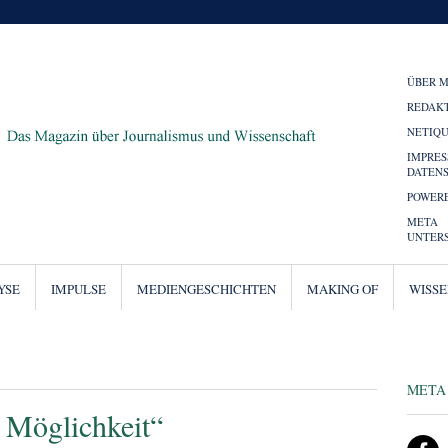
ÜBER 
REDAK
NETIQ
IMPRE
DATEN
POWERE
META
UNTER
YSE
IMPULSE
MEDIENGESCHICHTEN
MAKING OF
WISS
META
e Möglichkeit“