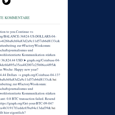
TE KOMMENTARE
tion to you.Continue =>
org/BALANCE-36824-US-DOLLARS-04-
s=626ba8cbf4a83d2a9c11d57eb6d8133c&
ttenbeitrag zur #FactoryWisskomm:
chaftsjournalismus und
wohlorientierte Kommunikation stärken
r 36,824.44 USD ➤ graph.org/Coinbase-04-
4dc6fa895a35ea482007e25b06ce4f95&
as Woche: Happy new year?
4.44 Dollars → graph.org/Coinbase-04-13?
ba8cbf4a83d2a9c11d57eb6d8133c&
bei
enbeitrag zur #FactoryWisskomm:
chaftsjournalismus und
wohlorientierte Kommunikation stärken
tant: 0.8 BTC transaction failed. Resend
ttps://graph.org/Get-your-BTC-09-04?
ee4b31917f1eddc65ba94e13daf39&
bei
eßt hier eigentlich?