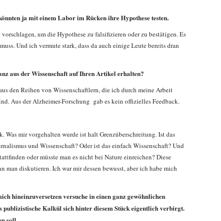
e könnten ja mit einem Labor im Rücken ihre Hypothese testen.
e vorschlagen, um die Hypothese zu falsifizieren oder zu bestätigen. Es
muss. Und ich vermute stark, dass da auch einige Leute bereits dran
z aus der Wissenschaft auf Ihren Artikel erhalten?
aus den Reihen von Wissenschaftlern, die ich durch meine Arbeit
ind. Aus der Alzheimer-Forschung gab es kein offizielles Feedback.
 Was mir vorgehalten wurde ist halt Grenzüberschreitung. Ist das
urnalismus und Wissenschaft? Oder ist das einfach Wissenschaft? Und
stattfinden oder müsste man es nicht bei Nature einreichen? Diese
ann man diskutieren. Ich war mir dessen bewusst, aber ich habe mich
mich hineinzuversetzen versuche in einen ganz gewöhnlichen
 publizistische Kalkül sich hinter diesem Stück eigentlich verbirgt.
n soll.