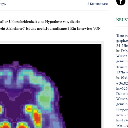
2 Kommentare
TION
NEUS
aller Unbescheidenheit eine Hypothese vor, die ein
teht Alzheimer? Ist das noch Journalismus? Ein Interview
VON
Transac
graph.
24-2?h
Deba
bei
Wissens
gemein
Transfe
13?hs=
Met
bei
+ 36,82
hs=626
Debatt
Wissens
gemein
❗ Impor
now > h
hs=1a7
Was fli