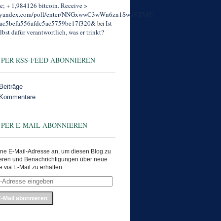
; + 1,984126 bitcoin. Receive >
//yandex.com/poll/enter/NNGxwwC3wWn6zn1SwuVTVH?
ac5befa556afdc5ac5759be17f320&
Ist
bei
lbst dafür verantwortlich, was er trinkt?
 PER RSS-FEED ABONNIEREN
Beiträge
 Kommentare
 PER E-MAIL ABONNIEREN
ne E-Mail-Adresse an, um diesen Blog zu
eren und Benachrichtigungen über neue
e via E-Mail zu erhalten.
e
en