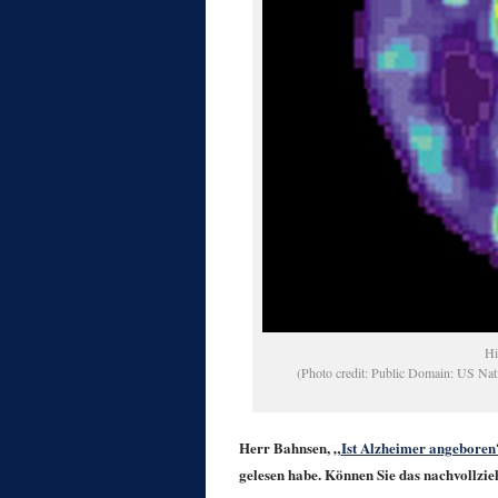
Hi
(Photo credit: Public Domain: US Nati
Herr Bahnsen, „
Ist Alzheimer angeboren
gelesen habe. Können Sie das nachvollzi