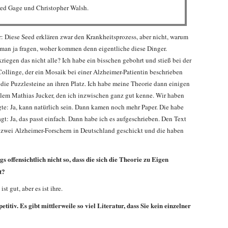
Fred Gage und Christopher Walsh.
ur: Diese Seed erklären zwar den Krankheitsprozess, aber nicht, warum
 man ja fragen, woher kommen denn eigentliche diese Dinger.
egen das nicht alle? Ich habe ein bisschen gebohrt und stieß bei der
Collinge, der ein Mosaik bei einer Alzheimer-Patientin beschrieben
en die Puzzlesteine an ihren Platz. Ich habe meine Theorie dann einigen
allem Mathias Jucker, den ich inzwischen ganz gut kenne. Wir haben
agte: Ja, kann natürlich sein. Dann kamen noch mehr Paper. Die habe
gt: Ja, das passt einfach. Dann habe ich es aufgeschrieben. Den Text
 zwei Alzheimer-Forschern in Deutschland geschickt und die haben
offensichtlich nicht so, dass die sich die Theorie zu Eigen
t?
t gut, aber es ist ihre.
itiv. Es gibt mittlerweile so viel Literatur, dass Sie kein einzelner