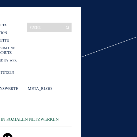
META
TION
UETTE
SSUM UND
SCHUTZ
D BY WPK
STÜTZEN
ENSWERTE
META_BLOG
 IN SOZIALEN NETZWERKEN