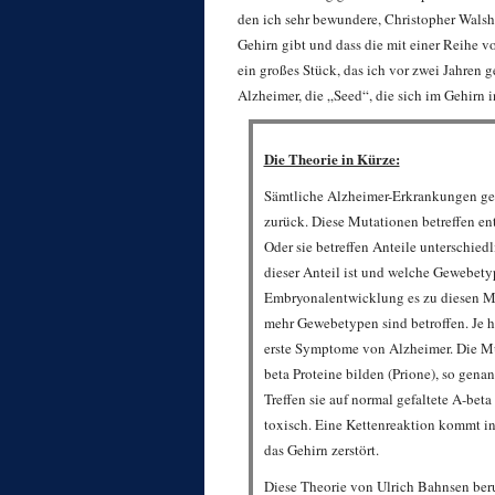
den ich sehr bewundere, Christopher Walsh 
Gehirn gibt und dass die mit einer Reihe vo
ein großes Stück, das ich vor zwei Jahren 
Alzheimer, die „Seed“, die sich im Gehirn i
Die Theorie in Kürze:
Sämtliche Alzheimer-Erkrankungen geh
zurück. Diese Mutationen betreffen ent
Oder sie betreffen Anteile unterschie
dieser Anteil ist und welche Gewebety
Embryonalentwicklung es zu diesen Mut
mehr Gewebetypen sind betroffen. Je hö
erste Symptome von Alzheimer. Die Mut
beta Proteine bilden (Prione), so genan
Treffen sie auf normal gefaltete A-beta
toxisch. Eine Kettenreaktion kommt in
das Gehirn zerstört.
Diese Theorie von Ulrich Bahnsen ber