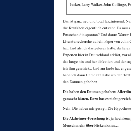
Jucker, Larry Walker, John Collinge, 
Das ist ganz neu und total faszinierend. N
die Krankheit eigentlich entsteht. Da muss
Entstehen die spontan? Und dann: Warum kri
Literaturrecherche auf ein Paper von John 
hat. Und als ich das gelesen hatte, da fiel
Experten hier in Deutschland erklärt, vor 
das lange hin und her diskutiert und der s
ich ihm geschickt. Und am Ende hat er gesa
habe ich dann Und dann habe ich den Text
den Daumen gehoben.
Die haben den Daumen gehoben: Allerdings 
gemacht hätten. Dazu hat es nicht gereich
Nein. Die haben mir gesagt: Die Hypothese is
Die Alzheimer-Forschung ist ja hoch kompet
Mensch mehr überblicken kann….