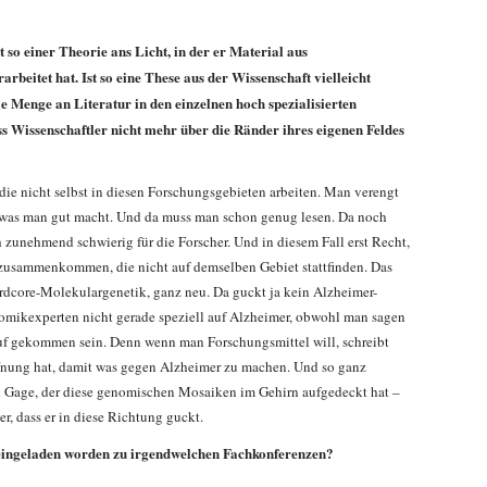
it so einer Theorie ans Licht, in der er Material aus
rbeitet hat. Ist so eine These aus der Wissenschaft vielleicht
e Menge an Literatur in den einzelnen hoch spezialisierten
ss Wissenschaftler nicht mehr über die Ränder ihres eigenen Feldes
, die nicht selbst in diesen Forschungsgebieten arbeiten. Man verengt
s, was man gut macht. Und da muss man schon genug lesen. Da noch
h zunehmend schwierig für die Forscher. Und in diesem Fall erst Recht,
usammenkommen, die nicht auf demselben Gebiet stattfinden. Das
rdcore-Molekulargenetik, ganz neu. Da guckt ja kein Alzheimer-
omikexperten nicht gerade speziell auf Alzheimer, obwohl man sagen
uf gekommen sein. Denn wenn man Forschungsmittel will, schreibt
ffnung hat, damit was gegen Alzheimer zu machen. Und so ganz
red Gage, der diese genomischen Mosaiken im Gehirn aufgedeckt hat –
r, dass er in diese Richtung guckt.
 eingeladen worden zu irgendwelchen Fachkonferenzen?